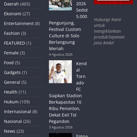
2026
Daerah
(465)
Sedot
Ekonomi
(27)
5.000
Hubungi Kami
Pengunjung,
Entertainment
(8)
untuk
Festival Custom
mengiklankan
Fashion
(3)
Culture di Solo
produk/layanan
Berlangsung
jasa Anda!
FEATURED
(1)
Meriah
Female
(3)
4 Agustus 2026
Food
(5)
Kend
al
Gadgets
(1)
Torn
General
(5)
ado
FC
Health
(11)
Siapkan Stadion
Hukum
(109)
Berkapasitas 10
Ribu Penonton,
Internasional
(8)
Dekat Exit Tol
Nasional
(26)
Pegandon
3 Agustus 2026
News
(23)
Empa