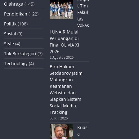
Olahraga
(145)
t Tim
Fakul
Pendidikan
(122)
tas
Politik
(108)
Vokas
i UNAIR Mulai
Sosial
(9)
Perjuangan di
Style
(4)
Final OLIVIA XI
2026
Tak Berkategori
(7)
2 Agustus 2026
Technology
(4)
Biro Hukum
Setdaprov Jatim
Matangkan
Keamanan
Website dan
Siapkan Sistem
Social Media
Tracking
30 Juli 2026
Kuas
a