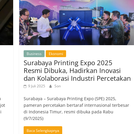
Business
Ekonomi
Surabaya Printing Expo 2025
Resmi Dibuka, Hadirkan Inovasi
dan Kolaborasi Industri Percetakan
9 Juli 2025
Son
u
Surabaya – Surabaya Printing Expo (SPE) 2025,
jot
pameran percetakan bertaraf internasional terbesar
i
di Indonesia Timur, resmi dibuka pada Rabu
(9/7/2025)
Baca Selengkapnya