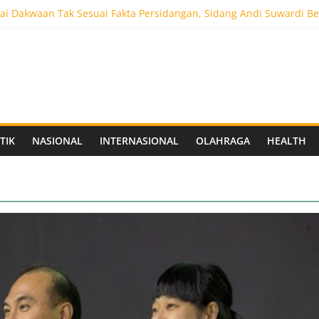
aprov Jatim Matangkan Keamanan Website dan Siapkan Sistem Soci
i Dakwaan Tak Sesuai Fakta Persidangan, Sidang Andi Suwardi Be
ot 5.000 Pengunjung, Festival Custom Culture di Solo Berlangsun
C Siapkan Stadion Berkapasitas 10 Ribu Penonton, Dekat Exit Tol
as Vokasi UNAIR Mulai Perjuangan di Final OLIVIA XI 2026
TIK
NASIONAL
INTERNASIONAL
OLAHRAGA
HEALTH