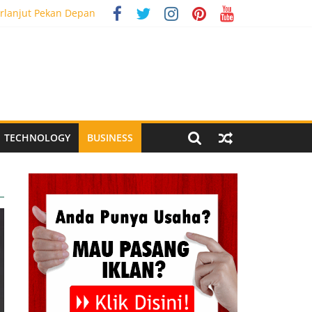
al Media Tracking
rlanjut Pekan Depan
g Meriah
 Pegandon
TECHNOLOGY
BUSINESS