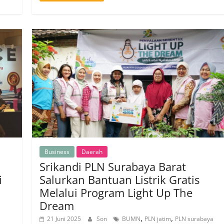
Business
Daerah
Srikandi PLN Surabaya Barat
i
Salurkan Bantuan Listrik Gratis
Melalui Program Light Up The
Dream
,
,
21 Juni 2025
Son
BUMN
PLN jatim
PLN surabaya