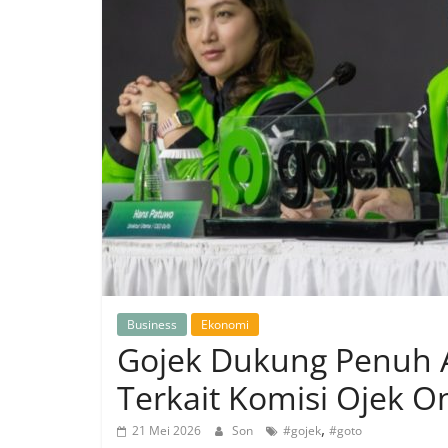
Business
Ekonomi
Gojek Dukung Penuh 
Terkait Komisi Ojek O
,
21 Mei 2026
Son
#gojek
#goto