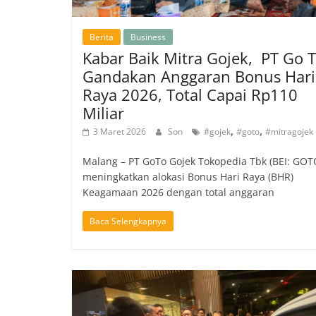
Berita
Business
Kabar Baik Mitra Gojek, PT Go 
Gandakan Anggaran Bonus Hari
Raya 2026, Total Capai Rp110
Miliar
,
,
3 Maret 2026
Son
#gojek
#goto
#mitragojek
Malang – PT GoTo Gojek Tokopedia Tbk (BEI: GOT
meningkatkan alokasi Bonus Hari Raya (BHR)
Keagamaan 2026 dengan total anggaran
Baca Selengkapnya