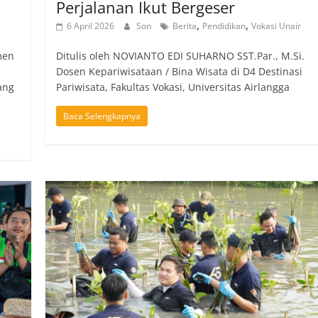
Perjalanan Ikut Bergeser
,
,
6 April 2026
Son
Berita
Pendidikan
Vokasi Unair
men
Ditulis oleh NOVIANTO EDI SUHARNO SST.Par., M.Si.
Dosen Kepariwisataan / Bina Wisata di D4 Destinasi
ang
Pariwisata, Fakultas Vokasi, Universitas Airlangga
Baca Selengkapnya