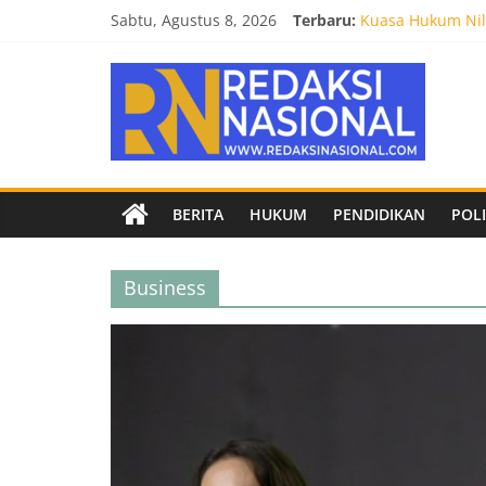
Skip
Sabtu, Agustus 8, 2026
Terbaru:
Biro Hukum Setd
to
Kuasa Hukum Nila
content
Redaksi
Burnout 2026 Sed
Kendal Tornado F
Empat Tim Fakult
Nasional
Berita
BERITA
HUKUM
PENDIDIKAN
POLI
terpercaya
dan
netral
Business