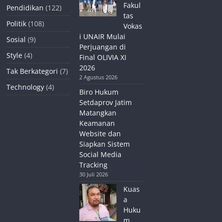
Fakul
Pendidikan
(122)
tas
Politik
(108)
Vokas
i UNAIR Mulai
Sosial
(9)
Perjuangan di
Style
(4)
Final OLIVIA XI
2026
Tak Berkategori
(7)
2 Agustus 2026
Technology
(4)
Biro Hukum
Setdaprov Jatim
Matangkan
Keamanan
Website dan
Siapkan Sistem
Social Media
Tracking
30 Juli 2026
Kuas
a
Huku
m