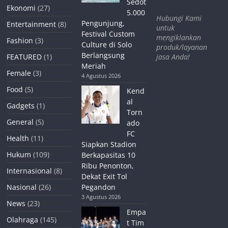
Sedot
Ekonomi
(27)
5.000
Hubungi Kami
Pengunjung,
Entertainment
(8)
untuk
Festival Custom
mengiklankan
Fashion
(3)
Culture di Solo
produk/layanan
Berlangsung
jasa Anda!
FEATURED
(1)
Meriah
Female
(3)
4 Agustus 2026
Food
(5)
Kend
al
Gadgets
(1)
Torn
General
(5)
ado
FC
Health
(11)
Siapkan Stadion
Hukum
(109)
Berkapasitas 10
Ribu Penonton,
Internasional
(8)
Dekat Exit Tol
Nasional
(26)
Pegandon
3 Agustus 2026
News
(23)
Empa
Olahraga
(145)
t Tim