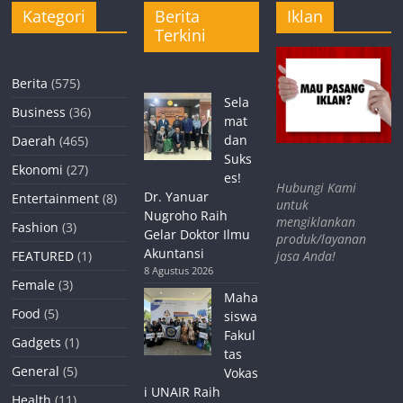
Kategori
Berita
Iklan
Terkini
Berita
(575)
Sela
Business
(36)
mat
dan
Daerah
(465)
Suks
Ekonomi
(27)
es!
Hubungi Kami
Dr. Yanuar
Entertainment
(8)
untuk
Nugroho Raih
mengiklankan
Fashion
(3)
Gelar Doktor Ilmu
produk/layanan
Akuntansi
jasa Anda!
FEATURED
(1)
8 Agustus 2026
Female
(3)
Maha
Food
(5)
siswa
Fakul
Gadgets
(1)
tas
General
(5)
Vokas
i UNAIR Raih
Health
(11)