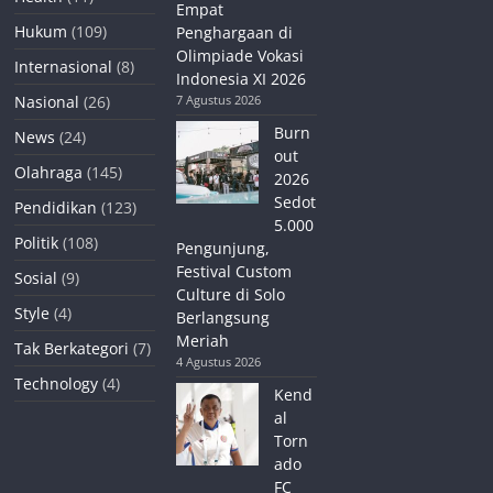
Empat
Hukum
(109)
Penghargaan di
Olimpiade Vokasi
Internasional
(8)
Indonesia XI 2026
Nasional
(26)
7 Agustus 2026
Burn
News
(24)
out
Olahraga
(145)
2026
Sedot
Pendidikan
(123)
5.000
Politik
(108)
Pengunjung,
Festival Custom
Sosial
(9)
Culture di Solo
Style
(4)
Berlangsung
Meriah
Tak Berkategori
(7)
4 Agustus 2026
Technology
(4)
Kend
al
Torn
ado
FC