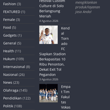
Festival Custom
mengiklankan
Fashion
(3)
Culture di Solo
produk/layanan
Berlangsung
jasa Anda!
FEATURED
(1)
Meriah
Female
(3)
4 Agustus 2026
Food
(5)
Kend
al
Gadgets
(1)
Torn
General
(5)
ado
FC
Health
(11)
Siapkan Stadion
Hukum
(109)
Berkapasitas 10
Ribu Penonton,
Internasional
(8)
Dekat Exit Tol
Nasional
(26)
Pegandon
3 Agustus 2026
News
(23)
Empa
Olahraga
(145)
t Tim
Fakul
Pendidikan
(122)
tas
Politik
(108)
Vokas