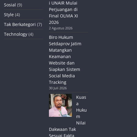
i UNAIR Mulai
Sosial
(9)
Perjuangan di
Style
(4)
Final OLIVIA XI
2026
Tak Berkategori
(7)
2 Agustus 2026
Technology
(4)
Biro Hukum
Setdaprov Jatim
Matangkan
Keamanan
Website dan
Siapkan Sistem
Social Media
Tracking
30 Juli 2026
Kuas
a
Huku
m
Nilai
Dakwaan Tak
Sesuai Fakta