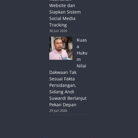
Website dan
Siapkan Sistem
Social Media
Tracking
30 Juli 2026
Kuas
a
Huku
m
Nilai
Dakwaan Tak
Sesuai Fakta
Persidangan,
Sidang Andi
Suwardi Berlanjut
Pekan Depan
29 Juli 2026