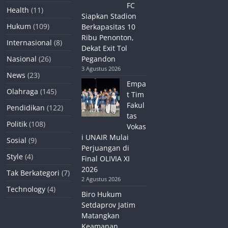
FC
Health
(11)
Siapkan Stadion
Hukum
(109)
Berkapasitas 10
Ribu Penonton,
Internasional
(8)
Dekat Exit Tol
Nasional
(26)
Pegandon
3 Agustus 2026
News
(23)
Empa
Olahraga
(145)
t Tim
Fakul
Pendidikan
(122)
tas
Politik
(108)
Vokas
i UNAIR Mulai
Sosial
(9)
Perjuangan di
Style
(4)
Final OLIVIA XI
2026
Tak Berkategori
(7)
2 Agustus 2026
Technology
(4)
Biro Hukum
Setdaprov Jatim
Matangkan
Keamanan