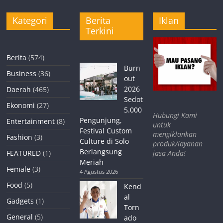
Kategori
Berita
Iklan
Terkini
Berita
(574)
Burn
Business
(36)
out
2026
Daerah
(465)
Sedot
Ekonomi
(27)
5.000
Hubungi Kami
Pengunjung,
Entertainment
(8)
untuk
Festival Custom
mengiklankan
Fashion
(3)
Culture di Solo
produk/layanan
Berlangsung
jasa Anda!
FEATURED
(1)
Meriah
Female
(3)
4 Agustus 2026
Food
(5)
Kend
al
Gadgets
(1)
Torn
General
(5)
ado