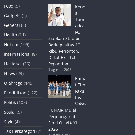
Food
(5)
Kend
al
Gadgets
(1)
Torn
General
(5)
ado
FC
Health
(11)
Siapkan Stadion
Hukum
(109)
Berkapasitas 10
Ribu Penonton,
Internasional
(8)
Dekat Exit Tol
Nasional
(26)
Pegandon
3 Agustus 2026
News
(23)
Empa
Olahraga
(145)
t Tim
Fakul
Pendidikan
(122)
tas
Politik
(108)
Vokas
i UNAIR Mulai
Sosial
(9)
Perjuangan di
Style
(4)
Final OLIVIA XI
2026
Tak Berkategori
(7)
2 Agustus 2026