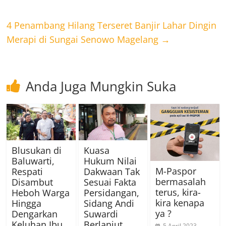
4 Penambang Hilang Terseret Banjir Lahar Dingin
Merapi di Sungai Senowo Magelang
→
Anda Juga Mungkin Suka
Blusukan di
Kuasa
Baluwarti,
Hukum Nilai
M-Paspor
Respati
Dakwaan Tak
bermasalah
Disambut
Sesuai Fakta
terus, kira-
Heboh Warga
Persidangan,
kira kenapa
Hingga
Sidang Andi
ya ?
Dengarkan
Suwardi
Keluhan Ibu
Berlanjut
5 April 2023