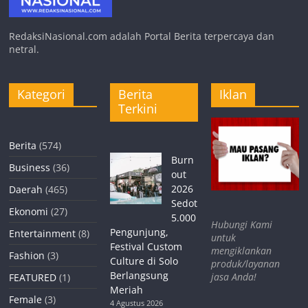
RedaksiNasional.com adalah Portal Berita terpercaya dan
netral.
Kategori
Berita
Iklan
Terkini
Berita
(574)
Burn
Business
(36)
out
2026
Daerah
(465)
Sedot
Ekonomi
(27)
5.000
Hubungi Kami
Pengunjung,
Entertainment
(8)
untuk
Festival Custom
mengiklankan
Fashion
(3)
Culture di Solo
produk/layanan
Berlangsung
jasa Anda!
FEATURED
(1)
Meriah
Female
(3)
4 Agustus 2026