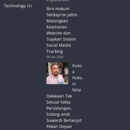
Technology
(4)
Biro Hukum
Setdaprov Jatim
Matangkan
Keamanan
Website dan
Siapkan Sistem
Social Media
Tracking
30 Juli 2026
Kuas
a
Huku
m
Nilai
Dakwaan Tak
Sesuai Fakta
Persidangan,
Sidang Andi
Suwardi Berlanjut
Pekan Depan