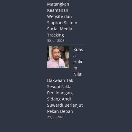
Matangkan
Keamanan
Website dan
Siapkan Sistem
Social Media
Tracking
30 Juli 2026
Kuas
a
Huku
m
Nilai
Dakwaan Tak
Sesuai Fakta
Persidangan,
Sidang Andi
Suwardi Berlanjut
Pekan Depan
29 Juli 2026