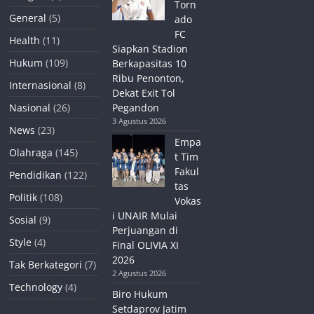
Torn
General
(5)
ado
FC
Health
(11)
Siapkan Stadion
Hukum
(109)
Berkapasitas 10
Ribu Penonton,
Internasional
(8)
Dekat Exit Tol
Nasional
(26)
Pegandon
3 Agustus 2026
News
(23)
Empa
Olahraga
(145)
t Tim
Fakul
Pendidikan
(122)
tas
Politik
(108)
Vokas
i UNAIR Mulai
Sosial
(9)
Perjuangan di
Style
(4)
Final OLIVIA XI
2026
Tak Berkategori
(7)
2 Agustus 2026
Technology
(4)
Biro Hukum
Setdaprov Jatim