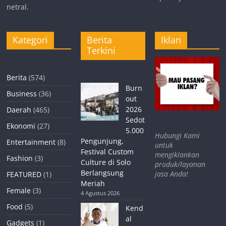
netral.
Kategori
Berita
Iklan
Terkini
Berita
(574)
Burn
Business
(36)
out
2026
Daerah
(465)
Sedot
Ekonomi
(27)
5.000
Hubungi Kami
Pengunjung,
Entertainment
(8)
untuk
Festival Custom
mengiklankan
Fashion
(3)
Culture di Solo
produk/layanan
Berlangsung
jasa Anda!
FEATURED
(1)
Meriah
Female
(3)
4 Agustus 2026
Food
(5)
Kend
al
Gadgets
(1)