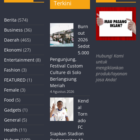
Terkini
Berita
(574)
Burn
Business
(36)
out
2026
Daerah
(465)
Sedot
Ekonomi
(27)
5.000
Hubungi Kami
Pengunjung,
Entertainment
(8)
untuk
Festival Custom
mengiklankan
Fashion
(3)
Culture di Solo
produk/layanan
Berlangsung
jasa Anda!
FEATURED
(1)
Meriah
Female
(3)
4 Agustus 2026
Food
(5)
Kend
al
Gadgets
(1)
Torn
General
(5)
ado
FC
Health
(11)
Siapkan Stadion
Hukum
(109)