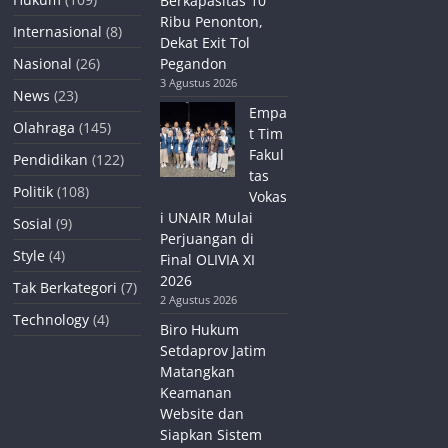
Berkapasitas 10
Ribu Penonton,
Internasional
(8)
Dekat Exit Tol
Nasional
(26)
Pegandon
3 Agustus 2026
News
(23)
Empa
Olahraga
(145)
t Tim
Fakul
Pendidikan
(122)
tas
Politik
(108)
Vokas
i UNAIR Mulai
Sosial
(9)
Perjuangan di
Style
(4)
Final OLIVIA XI
2026
Tak Berkategori
(7)
2 Agustus 2026
Technology
(4)
Biro Hukum
Setdaprov Jatim
Matangkan
Keamanan
Website dan
Siapkan Sistem