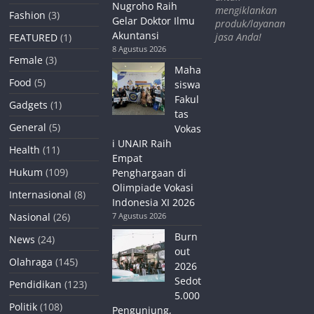
Nugroho Raih
mengiklankan
Fashion
(3)
Gelar Doktor Ilmu
produk/layanan
Akuntansi
jasa Anda!
FEATURED
(1)
8 Agustus 2026
Female
(3)
Maha
Food
(5)
siswa
Fakul
Gadgets
(1)
tas
General
(5)
Vokas
i UNAIR Raih
Health
(11)
Empat
Hukum
(109)
Penghargaan di
Olimpiade Vokasi
Internasional
(8)
Indonesia XI 2026
Nasional
(26)
7 Agustus 2026
Burn
News
(24)
out
Olahraga
(145)
2026
Sedot
Pendidikan
(123)
5.000
Politik
(108)
Pengunjung,