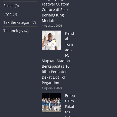
Festival Custom
Sosial
(9)
Culture di Solo
Style
(4)
Berlangsung
Meriah
Tak Berkategori
(7)
4 Agustus 2026
Technology
(4)
Kend
al
Torn
ado
FC
Siapkan Stadion
Berkapasitas 10
Ribu Penonton,
Dekat Exit Tol
Pegandon
3 Agustus 2026
Empa
t Tim
Fakul
tas