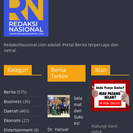
RedaksiNasional.com adalah Portal Berita terpercaya dan
netral.
Kategori
Berita
Iklan
Terkini
Berita
(575)
Sela
Business
(36)
mat
dan
Daerah
(465)
Suks
Ekonomi
(27)
es!
Hubungi Kami
Dr. Yanuar
Entertainment
(8)
untuk