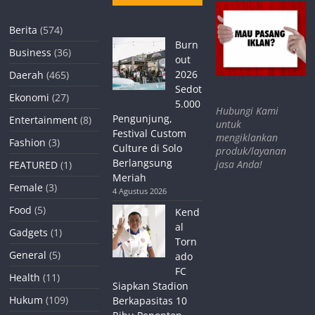
Berita
(574)
Burn
Business
(36)
out
2026
Daerah
(465)
Sedot
Ekonomi
(27)
5.000
Hubungi Kami
Pengunjung,
Entertainment
(8)
untuk
Festival Custom
mengiklankan
Fashion
(3)
Culture di Solo
produk/layanan
Berlangsung
jasa Anda!
FEATURED
(1)
Meriah
Female
(3)
4 Agustus 2026
Food
(5)
Kend
al
Gadgets
(1)
Torn
General
(5)
ado
FC
Health
(11)
Siapkan Stadion
Hukum
(109)
Berkapasitas 10