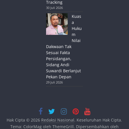
Tracking
30 Juli 2026
Kuas
a
Huku
m
Nilai
Dakwaan Tak
Sesuai Fakta
Persidangan,
Sidang Andi
Suwardi Berlanjut
Pekan Depan
29 Juli 2026
Hak Cipta © 2026
Redaksi Nasional
. Keseluruhan Hak Cipta.
Tema:
ColorMag
oleh ThemeGrill. Dipersembahkan oleh