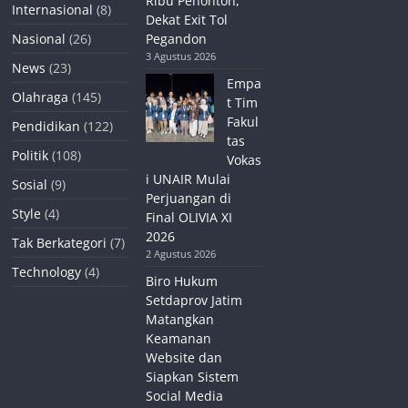
Ribu Penonton,
Internasional
(8)
Dekat Exit Tol
Nasional
(26)
Pegandon
3 Agustus 2026
News
(23)
Empa
Olahraga
(145)
t Tim
Fakul
Pendidikan
(122)
tas
Politik
(108)
Vokas
i UNAIR Mulai
Sosial
(9)
Perjuangan di
Style
(4)
Final OLIVIA XI
2026
Tak Berkategori
(7)
2 Agustus 2026
Technology
(4)
Biro Hukum
Setdaprov Jatim
Matangkan
Keamanan
Website dan
Siapkan Sistem
Social Media