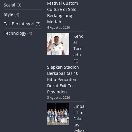
Festival Custom
Sosial
(9)
Culture di Solo
Style
(4)
Berlangsung
Meriah
Tak Berkategori
(7)
4 Agustus 2026
Technology
(4)
Kend
al
Torn
ado
FC
Siapkan Stadion
Berkapasitas 10
Ribu Penonton,
Dekat Exit Tol
Pegandon
3 Agustus 2026
Empa
t Tim
Fakul
tas
Vokas