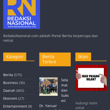
RedaksiNasional.com adalah Portal Berita terpercaya dan
netral.
Kategori
Berita
Iklan
Terkini
Berita
(575)
Sela
Business
(36)
mat
dan
Daerah
(465)
Suks
Ekonomi
(27)
es!
Hubungi Kami
Dr. Yanuar
Entertainment
(8)
untuk