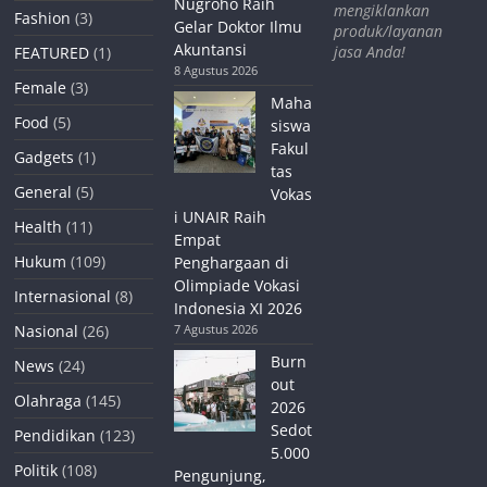
Nugroho Raih
mengiklankan
Fashion
(3)
Gelar Doktor Ilmu
produk/layanan
Akuntansi
jasa Anda!
FEATURED
(1)
8 Agustus 2026
Female
(3)
Maha
Food
(5)
siswa
Fakul
Gadgets
(1)
tas
General
(5)
Vokas
i UNAIR Raih
Health
(11)
Empat
Hukum
(109)
Penghargaan di
Olimpiade Vokasi
Internasional
(8)
Indonesia XI 2026
Nasional
(26)
7 Agustus 2026
Burn
News
(24)
out
Olahraga
(145)
2026
Sedot
Pendidikan
(123)
5.000
Politik
(108)
Pengunjung,