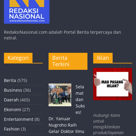
RedaksiNasional.com adalah Portal Berita terpercaya dan
netral.
Kategori
Berita
Iklan
Terkini
Berita
(575)
Sela
Business
(36)
mat
dan
Daerah
(465)
Suks
Ekonomi
(27)
es!
Hubungi Kami
Dr. Yanuar
Entertainment
(8)
untuk
Nugroho Raih
mengiklankan
Fashion
(3)
Gelar Doktor Ilmu
produk/layanan