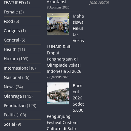
Akuntansi
jasa Anda!
FEATURED
(1)
8 Agustus 2026
Female
(3)
Maha
Food
(5)
siswa
Fakul
Gadgets
(1)
tas
General
(5)
Vokas
i UNAIR Raih
Health
(11)
Empat
Hukum
(109)
Penghargaan di
Olimpiade Vokasi
Internasional
(8)
Indonesia XI 2026
Nasional
(26)
7 Agustus 2026
Burn
News
(24)
out
Olahraga
(145)
2026
Sedot
Pendidikan
(123)
5.000
Politik
(108)
Pengunjung,
Festival Custom
Sosial
(9)
Culture di Solo