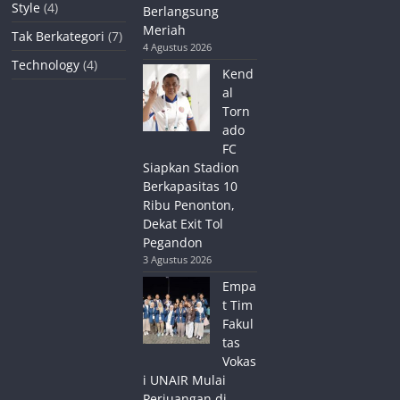
Style
(4)
Berlangsung
Meriah
Tak Berkategori
(7)
4 Agustus 2026
Technology
(4)
Kend
al
Torn
ado
FC
Siapkan Stadion
Berkapasitas 10
Ribu Penonton,
Dekat Exit Tol
Pegandon
3 Agustus 2026
Empa
t Tim
Fakul
tas
Vokas
i UNAIR Mulai
Perjuangan di