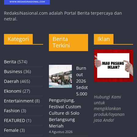
RedaksiNasional.com adalah Portal Berita terpercaya dan
netral.
Kategori
Berita
Iklan
Terkini
Berita
(574)
Burn
Business
(36)
out
2026
Daerah
(465)
Sedot
Ekonomi
(27)
5.000
Hubungi Kami
Pengunjung,
Entertainment
(8)
untuk
Festival Custom
mengiklankan
Fashion
(3)
Culture di Solo
produk/layanan
Berlangsung
jasa Anda!
FEATURED
(1)
Meriah
Female
(3)
4 Agustus 2026