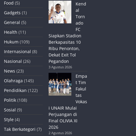
Food
(5)
Kend
al
Gadgets
(1)
Torn
General
(5)
ado
FC
Health
(11)
Siapkan Stadion
Hukum
(109)
Berkapasitas 10
Ribu Penonton,
Internasional
(8)
Dekat Exit Tol
Nasional
(26)
Pegandon
3 Agustus 2026
News
(23)
Empa
Olahraga
(145)
t Tim
Fakul
Pendidikan
(122)
tas
Politik
(108)
Vokas
i UNAIR Mulai
Sosial
(9)
Perjuangan di
Style
(4)
Final OLIVIA XI
2026
Tak Berkategori
(7)
2 Agustus 2026