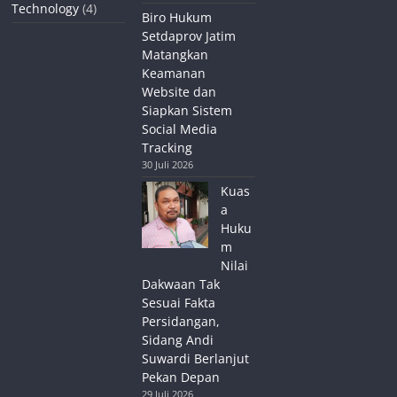
Technology
(4)
Biro Hukum
Setdaprov Jatim
Matangkan
Keamanan
Website dan
Siapkan Sistem
Social Media
Tracking
30 Juli 2026
Kuas
a
Huku
m
Nilai
Dakwaan Tak
Sesuai Fakta
Persidangan,
Sidang Andi
Suwardi Berlanjut
Pekan Depan
29 Juli 2026