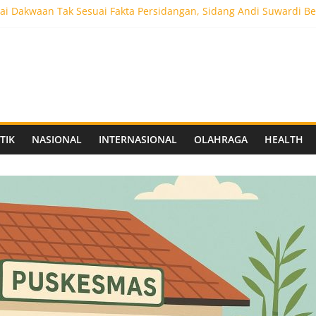
i Dakwaan Tak Sesuai Fakta Persidangan, Sidang Andi Suwardi Be
ot 5.000 Pengunjung, Festival Custom Culture di Solo Berlangsun
C Siapkan Stadion Berkapasitas 10 Ribu Penonton, Dekat Exit Tol
as Vokasi UNAIR Mulai Perjuangan di Final OLIVIA XI 2026
aprov Jatim Matangkan Keamanan Website dan Siapkan Sistem Soci
TIK
NASIONAL
INTERNASIONAL
OLAHRAGA
HEALTH