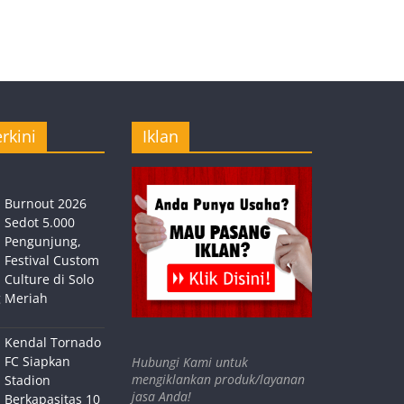
rkini
Iklan
Burnout 2026
Sedot 5.000
Pengunjung,
Festival Custom
Culture di Solo
 Meriah
Kendal Tornado
FC Siapkan
Hubungi Kami untuk
mengiklankan produk/layanan
Stadion
jasa Anda!
Berkapasitas 10