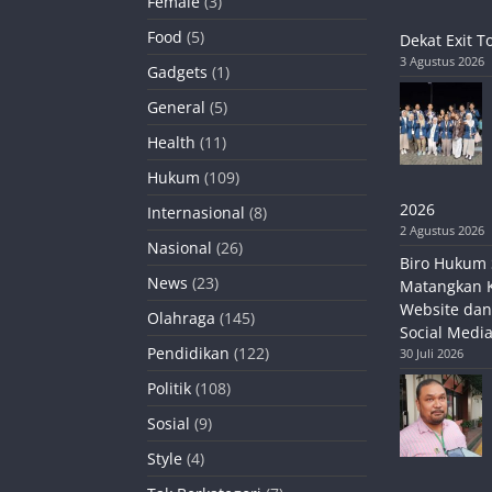
Female
(3)
Food
(5)
Dekat Exit T
3 Agustus 2026
Gadgets
(1)
General
(5)
Health
(11)
Hukum
(109)
2026
Internasional
(8)
2 Agustus 2026
Nasional
(26)
Biro Hukum 
News
(23)
Matangkan 
Website dan
Olahraga
(145)
Social Media
Pendidikan
(122)
30 Juli 2026
Politik
(108)
Sosial
(9)
Style
(4)