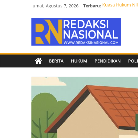
Skip
Jumat, Agustus 7, 2026
Terbaru:
Kuasa Hukum Nila
to
Burnout 2026 Sed
content
Redaksi
Kendal Tornado F
Empat Tim Fakult
Biro Hukum Setd
Nasional
Berita
BERITA
HUKUM
PENDIDIKAN
POLI
terpercaya
dan
netral