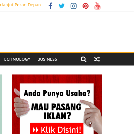
rlanjut Pekan Depan
g Meriah
 Pegandon
al Media Tracking
TECHNOLOGY
BUSINESS