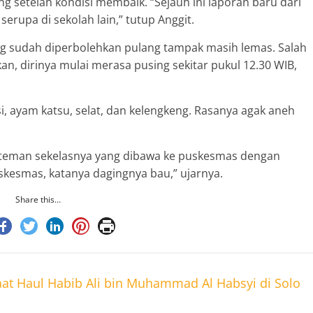
g setelah kondisi membaik. “Sejauh ini laporan baru dari
rupa di sekolah lain,” tutup Anggit.
ang sudah diperbolehkan pulang tampak masih lemas. Salah
an, dirinya mulai merasa pusing sekitar pukul 12.30 WIB,
i, ayam katsu, selat, dan kelengkeng. Rasanya agak aneh
k teman sekelasnya yang dibawa ke puskesmas dengan
skesmas, katanya dagingnya bau,” ujarnya.
Share this…
at Haul Habib Ali bin Muhammad Al Habsyi di Solo