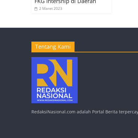
FKG Intership di Daerah
2 Maret 2023
Tentang Kami
RedaksiNasional.com adalah Portal Berita terpercay