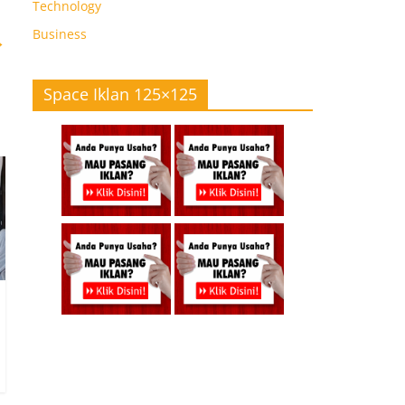
Technology
Business
→
Space Iklan 125×125