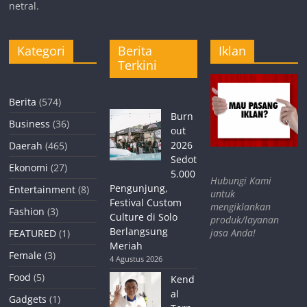
netral.
Kategori
Berita
Iklan
Terkini
Berita
(574)
Burn
Business
(36)
out
2026
Daerah
(465)
Sedot
Ekonomi
(27)
5.000
Hubungi Kami
Pengunjung,
Entertainment
(8)
untuk
Festival Custom
mengiklankan
Fashion
(3)
Culture di Solo
produk/layanan
Berlangsung
jasa Anda!
FEATURED
(1)
Meriah
Female
(3)
4 Agustus 2026
Food
(5)
Kend
al
Gadgets
(1)