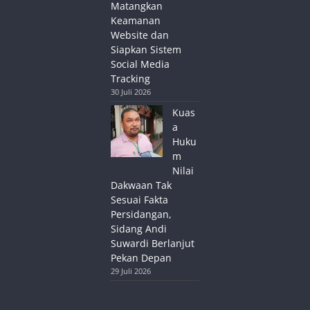
Matangkan
Keamanan
Website dan
Siapkan Sistem
Social Media
Tracking
30 Juli 2026
Kuas
a
Huku
m
Nilai
Dakwaan Tak
Sesuai Fakta
Persidangan,
Sidang Andi
Suwardi Berlanjut
Pekan Depan
29 Juli 2026