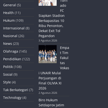
Torn
General
(5)
ado
FC
Health
(11)
Siapkan Stadion
Hukum
(109)
Berkapasitas 10
Ribu Penonton,
Internasional
(8)
Dekat Exit Tol
Nasional
(26)
Pegandon
3 Agustus 2026
News
(23)
Empa
Olahraga
(145)
t Tim
Fakul
Pendidikan
(122)
tas
Politik
(108)
Vokas
i UNAIR Mulai
Sosial
(9)
Perjuangan di
Style
(4)
Final OLIVIA XI
2026
Tak Berkategori
(7)
2 Agustus 2026
Technology
(4)
Biro Hukum
Setdaprov Jatim