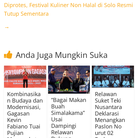
Diprotes, Festival Kuliner Non Halal di Solo Resmi
Tutup Sementara
→
Anda Juga Mungkin Suka
Kombinasika
Relawan
“Bagai Makan
n Budaya dan
Suket Teki
Buah
Modernisasi,
Nusantara
Simalakama”
Gagasan
Deklarasi
Usai
Kevin
Menangkan
Dampingi
Fabiano Tuai
Paslon No
Relawan
Pujian
urut 02