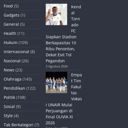
Food
(5)
Kend
al
Gadgets
(1)
Torn
General
(5)
ado
FC
Health
(11)
Siapkan Stadion
Hukum
(109)
Berkapasitas 10
Ribu Penonton,
Internasional
(8)
Dekat Exit Tol
Nasional
(26)
Pegandon
3 Agustus 2026
News
(23)
Empa
Olahraga
(145)
t Tim
Fakul
Pendidikan
(122)
tas
Politik
(108)
Vokas
i UNAIR Mulai
Sosial
(9)
Perjuangan di
Style
(4)
Final OLIVIA XI
2026
Tak Berkategori
(7)