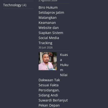
2 Agustus 2026
Technology
(4)
Biro Hukum
Setdaprov Jatim
Matangkan
Keamanan
Website dan
Siapkan Sistem
Social Media
Tracking
30 Juli 2026
Kuas
a
Huku
m
Nilai
Dakwaan Tak
Sesuai Fakta
Persidangan,
Sidang Andi
Suwardi Berlanjut
Pekan Depan