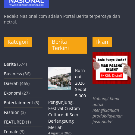
RedaksiNasional.com adalah Portal Berita terpercaya dan
netral.
Kategori
Berita
Iklan
Terkini
Berita
(574)
Burn
Business
(36)
out
2026
Daerah
(465)
Sedot
Ekonomi
(27)
5.000
Hubungi Kami
Pengunjung,
Entertainment
(8)
untuk
Festival Custom
mengiklankan
Fashion
(3)
Culture di Solo
produk/layanan
Berlangsung
jasa Anda!
FEATURED
(1)
Meriah
Female
(3)
4 Agustus 2026