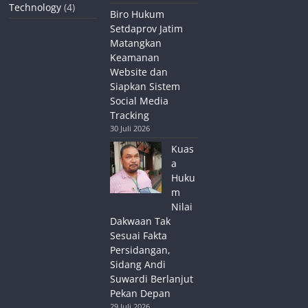
Technology
(4)
Biro Hukum
Setdaprov Jatim
Matangkan
Keamanan
Website dan
Siapkan Sistem
Social Media
Tracking
30 Juli 2026
Kuas
a
Huku
m
Nilai
Dakwaan Tak
Sesuai Fakta
Persidangan,
Sidang Andi
Suwardi Berlanjut
Pekan Depan
29 Juli 2026