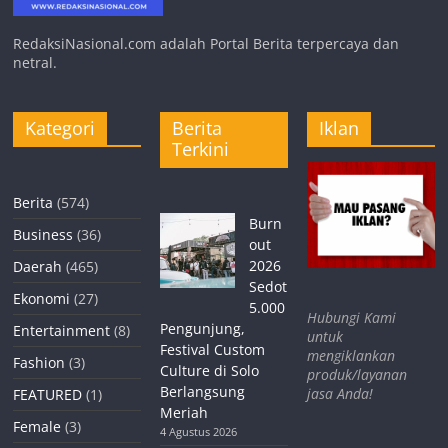
RedaksiNasional.com adalah Portal Berita terpercaya dan
netral.
Kategori
Berita
Iklan
Terkini
Berita
(574)
Burn
Business
(36)
out
2026
Daerah
(465)
Sedot
Ekonomi
(27)
5.000
Hubungi Kami
Pengunjung,
Entertainment
(8)
untuk
Festival Custom
mengiklankan
Fashion
(3)
Culture di Solo
produk/layanan
Berlangsung
jasa Anda!
FEATURED
(1)
Meriah
Female
(3)
4 Agustus 2026