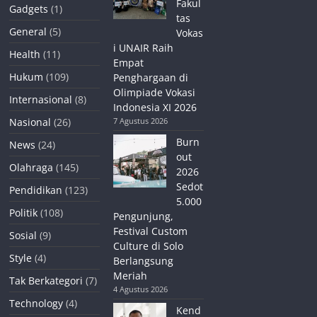
Fakul
Gadgets
(1)
tas
General
(5)
Vokas
i UNAIR Raih
Health
(11)
Empat
Hukum
(109)
Penghargaan di
Olimpiade Vokasi
Internasional
(8)
Indonesia XI 2026
Nasional
(26)
7 Agustus 2026
Burn
News
(24)
out
Olahraga
(145)
2026
Sedot
Pendidikan
(123)
5.000
Politik
(108)
Pengunjung,
Festival Custom
Sosial
(9)
Culture di Solo
Style
(4)
Berlangsung
Meriah
Tak Berkategori
(7)
4 Agustus 2026
Technology
(4)
Kend