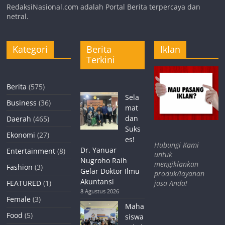
RedaksiNasional.com adalah Portal Berita terpercaya dan
netral.
Kategori
Berita
Iklan
Terkini
Berita
(575)
Sela
Business
(36)
mat
dan
Daerah
(465)
Suks
Ekonomi
(27)
es!
Hubungi Kami
Dr. Yanuar
Entertainment
(8)
untuk
Nugroho Raih
mengiklankan
Fashion
(3)
Gelar Doktor Ilmu
produk/layanan
Akuntansi
jasa Anda!
FEATURED
(1)
8 Agustus 2026
Female
(3)
Maha
Food
(5)
siswa