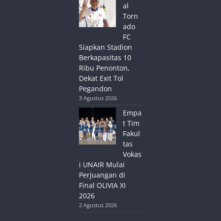
al
Torn
ado
FC
Siapkan Stadion
Berkapasitas 10
Ribu Penonton,
Dekat Exit Tol
Pegandon
3 Agustus 2026
Empa
t Tim
Fakul
tas
Vokas
i UNAIR Mulai
Perjuangan di
Final OLIVIA XI
2026
2 Agustus 2026