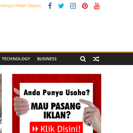
erlanjut Pekan Depan
g Meriah
 Pegandon
ial Media Tracking
TECHNOLOGY
BUSINESS