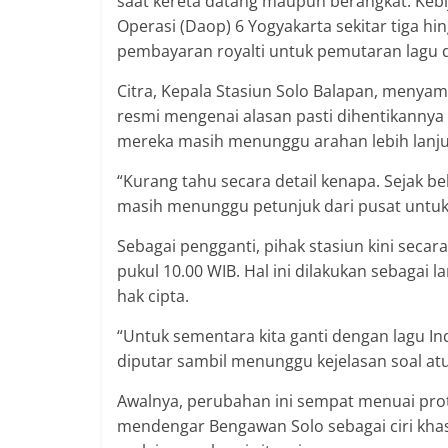
saat kereta datang maupun berangkat. Kebi
Operasi (Daop) 6 Yogyakarta sekitar tiga hi
pembayaran royalti untuk pemutaran lagu d
Citra, Kepala Stasiun Solo Balapan, meny
resmi mengenai alasan pasti dihentikannya
mereka masih menunggu arahan lebih lanjut
“Kurang tahu secara detail kenapa. Sejak 
masih menunggu petunjuk dari pusat untuk t
Sebagai pengganti, pihak stasiun kini seca
pukul 10.00 WIB. Hal ini dilakukan sebagai 
hak cipta.
“Untuk sementara kita ganti dengan lagu In
diputar sambil menunggu kejelasan soal atur
Awalnya, perubahan ini sempat menuai pro
mendengar Bengawan Solo sebagai ciri khas