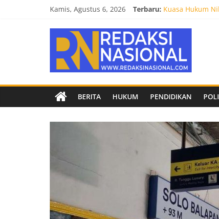
Skip
Kamis, Agustus 6, 2026
Terbaru:
Kuasa Hukum Nil
to
Burnout 2026 Sed
content
Redaksi
Kendal Tornado F
Empat Tim Fakult
Biro Hukum Setd
Nasional
Berita
BERITA
HUKUM
PENDIDIKAN
POLI
terpercaya
dan
netral