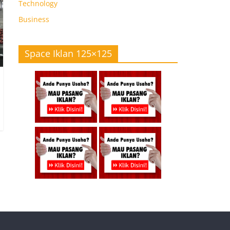
Technology
Business
Space Iklan 125×125