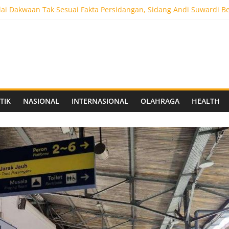
ai Dakwaan Tak Sesuai Fakta Persidangan, Sidang Andi Suwardi B
ot 5.000 Pengunjung, Festival Custom Culture di Solo Berlangsun
C Siapkan Stadion Berkapasitas 10 Ribu Penonton, Dekat Exit Tol
as Vokasi UNAIR Mulai Perjuangan di Final OLIVIA XI 2026
aprov Jatim Matangkan Keamanan Website dan Siapkan Sistem Soc
TIK
NASIONAL
INTERNASIONAL
OLAHRAGA
HEALTH