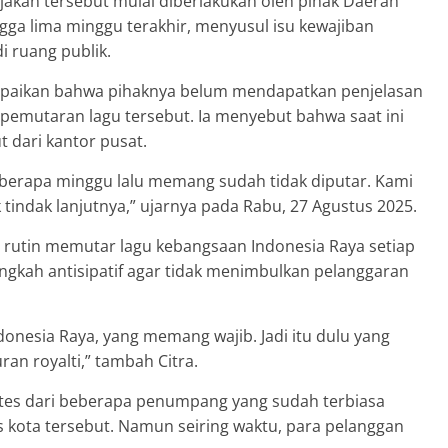
jakan tersebut mulai diberlakukan oleh pihak Daerah
ngga lima minggu terakhir, menyusul isu kewajiban
i ruang publik.
ampaikan bahwa pihaknya belum mendapatkan penjelasan
 pemutaran lagu tersebut. Ia menyebut bahwa saat ini
 dari kantor pusat.
beberapa minggu lalu memang sudah tidak diputar. Kami
indak lanjutnya,” ujarnya pada Rabu, 27 Agustus 2025.
ra rutin memutar lagu kebangsaan Indonesia Raya setiap
langkah antisipatif agar tidak menimbulkan pelanggaran
donesia Raya, yang memang wajib. Jadi itu dulu yang
an royalti,” tambah Citra.
tes dari beberapa penumpang yang sudah terbiasa
 kota tersebut. Namun seiring waktu, para pelanggan