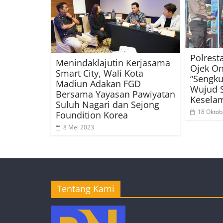
Polrest
Menindaklajutin Kerjasama
Ojek On
Smart City, Wali Kota
“Sengku
Madiun Adakan FGD
Wujud S
Bersama Yayasan Pawiyatan
Keselam
Suluh Nagari dan Sejong
18 Oktob
Foundition Korea
8 Mei 2023
Tentang Kami