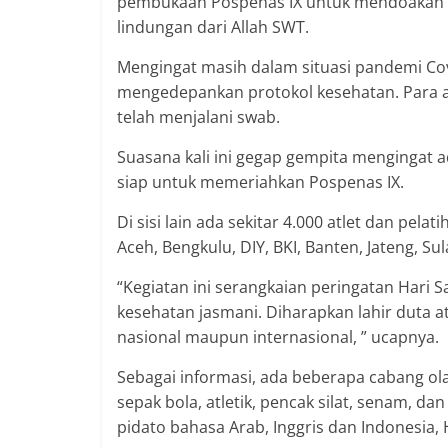
pembukaan Pospenas IX untuk mendoakan k
lindungan dari Allah SWT.
Mengingat masih dalam situasi pandemi Covi
mengedepankan protokol kesehatan. Para atl
telah menjalani swab.
Suasana kali ini gegap gempita mengingat a
siap untuk memeriahkan Pospenas IX.
Di sisi lain ada sekitar 4.000 atlet dan pela
Aceh, Bengkulu, DIY, BKI, Banten, Jateng, S
“Kegiatan ini serangkaian peringatan Hari S
kesehatan jasmani. Diharapkan lahir duta a
nasional maupun internasional, ” ucapnya.
Sebagai informasi, ada beberapa cabang ol
sepak bola, atletik, pencak silat, senam, dan
pidato bahasa Arab, Inggris dan Indonesia,