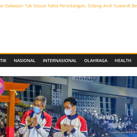
i Dakwaan Tak Sesuai Fakta Persidangan, Sidang Andi Suwardi Be
ot 5.000 Pengunjung, Festival Custom Culture di Solo Berlangsun
C Siapkan Stadion Berkapasitas 10 Ribu Penonton, Dekat Exit Tol
as Vokasi UNAIR Mulai Perjuangan di Final OLIVIA XI 2026
aprov Jatim Matangkan Keamanan Website dan Siapkan Sistem Soci
TIK
NASIONAL
INTERNASIONAL
OLAHRAGA
HEALTH