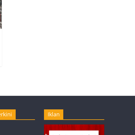
rkini
Iklan