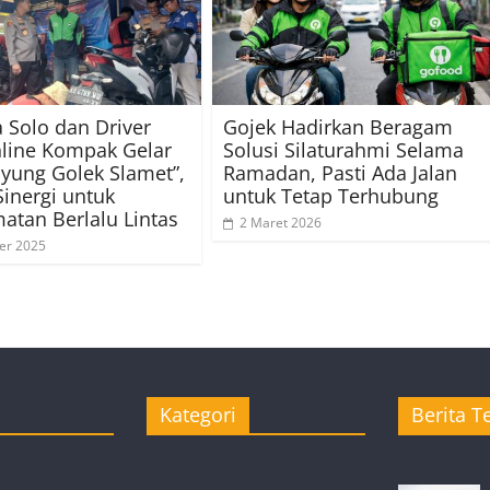
a Solo dan Driver
Gojek Hadirkan Beragam
line Kompak Gelar
Solusi Silaturahmi Selama
yung Golek Slamet”,
Ramadan, Pasti Ada Jalan
inergi untuk
untuk Tetap Terhubung
atan Berlalu Lintas
2 Maret 2026
er 2025
Kategori
Berita Te