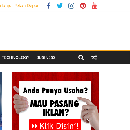
rlanjut Pekan Depan
g Meriah
 Pegandon
al Media Tracking
TECHNOLOGY
BUSINESS