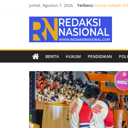
Skip
Jumat, Agustus 7, 2026
Terbaru:
Kuasa Hukum Nila
to
Burnout 2026 Sed
content
Redaksi
Kendal Tornado F
Empat Tim Fakult
Biro Hukum Setd
Nasional
Berita
BERITA
HUKUM
PENDIDIKAN
POLI
terpercaya
dan
netral