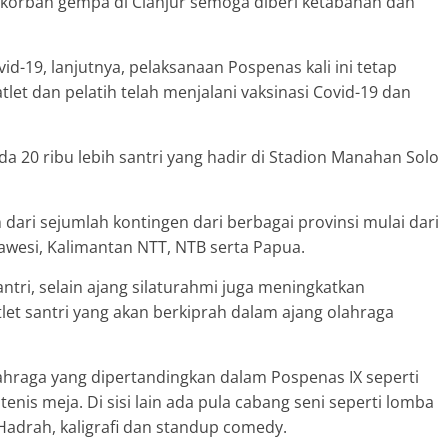
orban gempa di Cianjur semoga diberi ketabahan dan
d-19, lanjutnya, pelaksanaan Pospenas kali ini tetap
et dan pelatih telah menjalani vaksinasi Covid-19 dan
da 20 ribu lebih santri yang hadir di Stadion Manahan Solo
tih dari sejumlah kontingen dari berbagai provinsi mulai dari
ulawesi, Kalimantan NTT, NTB serta Papua.
antri, selain ajang silaturahmi juga meningkatkan
tlet santri yang akan berkiprah dalam ajang olahraga
ahraga yang dipertandingkan dalam Pospenas IX seperti
 tenis meja. Di sisi lain ada pula cabang seni seperti lomba
 Hadrah, kaligrafi dan standup comedy.