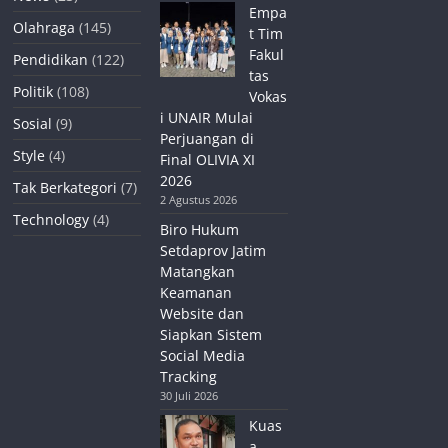
Empa
Olahraga
(145)
t Tim
Fakul
Pendidikan
(122)
tas
Politik
(108)
Vokas
i UNAIR Mulai
Sosial
(9)
Perjuangan di
Style
(4)
Final OLIVIA XI
2026
Tak Berkategori
(7)
2 Agustus 2026
Technology
(4)
Biro Hukum
Setdaprov Jatim
Matangkan
Keamanan
Website dan
Siapkan Sistem
Social Media
Tracking
30 Juli 2026
Kuas
a