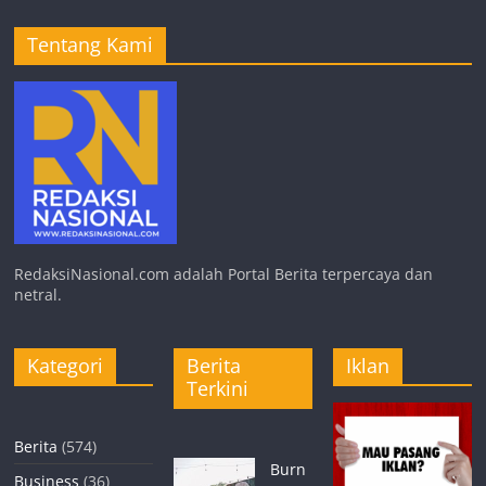
Tentang Kami
RedaksiNasional.com adalah Portal Berita terpercaya dan
netral.
Kategori
Berita
Iklan
Terkini
Berita
(574)
Burn
Business
(36)