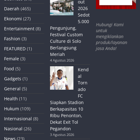
out
2026
Daerah
(465)
Sedot
Ekonomi
(27)
5.000
Hubungi Kami
Pengunjung,
Entertainment
(8)
untuk
Festival Custom
mengiklankan
Fashion
(3)
Culture di Solo
produk/layanan
Berlangsung
jasa Anda!
FEATURED
(1)
Meriah
Female
(3)
4 Agustus 2026
Food
(5)
Kend
al
Gadgets
(1)
Torn
General
(5)
ado
FC
Health
(11)
Siapkan Stadion
Hukum
(109)
Berkapasitas 10
Ribu Penonton,
Internasional
(8)
Dekat Exit Tol
Nasional
(26)
Pegandon
3 Agustus 2026
News
(23)