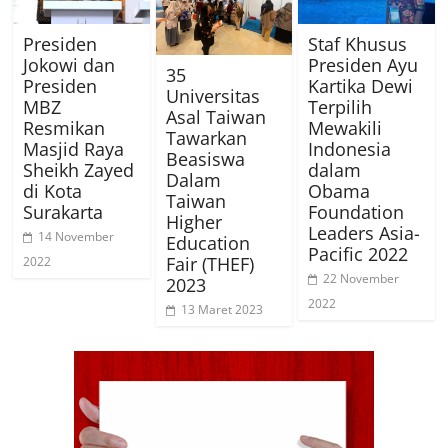
Presiden
Staf Khusus
Jokowi dan
Presiden Ayu
35
Presiden
Kartika Dewi
Universitas
MBZ
Terpilih
Asal Taiwan
Resmikan
Mewakili
Tawarkan
Masjid Raya
Indonesia
Beasiswa
Sheikh Zayed
dalam
Dalam
di Kota
Obama
Taiwan
Surakarta
Foundation
Higher
Leaders Asia-
14 November
Education
Pacific 2022
Fair (THEF)
2022
22 November
2023
2022
13 Maret 2023