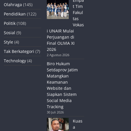
Empa
Olahraga
(145)
t Tim
Fakul
Pendidikan
(122)
tas
Politik
(108)
Vokas
i UNAIR Mulai
Sosial
(9)
Perjuangan di
Style
(4)
Final OLIVIA XI
2026
Tak Berkategori
(7)
2 Agustus 2026
Technology
(4)
Biro Hukum
Setdaprov Jatim
Matangkan
Keamanan
Website dan
Siapkan Sistem
Social Media
Tracking
30 Juli 2026
Kuas
a