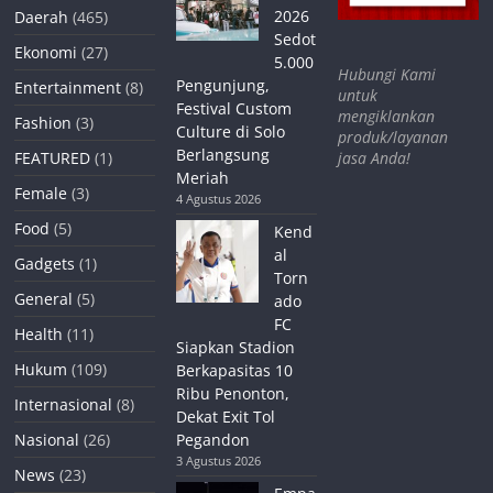
2026
Daerah
(465)
Sedot
Ekonomi
(27)
5.000
Hubungi Kami
Pengunjung,
Entertainment
(8)
untuk
Festival Custom
mengiklankan
Fashion
(3)
Culture di Solo
produk/layanan
Berlangsung
jasa Anda!
FEATURED
(1)
Meriah
Female
(3)
4 Agustus 2026
Food
(5)
Kend
al
Gadgets
(1)
Torn
General
(5)
ado
FC
Health
(11)
Siapkan Stadion
Hukum
(109)
Berkapasitas 10
Ribu Penonton,
Internasional
(8)
Dekat Exit Tol
Nasional
(26)
Pegandon
3 Agustus 2026
News
(23)