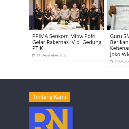
PRIMA Senkom Mitra Polri
Guru SM
Gelar Rakernas IV di Gedung
Berikan
PTIK
Kebenar
Joko W
11 Desember 2023
17 Oktob
Tentang Kami