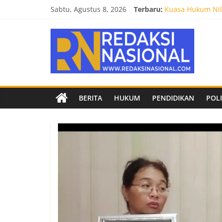
Skip
Sabtu, Agustus 8, 2026
Terbaru:
Kuasa Hukum Nila
to
Burnout 2026 Sed
content
Redaksi
Kendal Tornado F
Empat Tim Fakult
Biro Hukum Setd
Nasional
Berita
BERITA
HUKUM
PENDIDIKAN
POLI
terpercaya
dan
netral