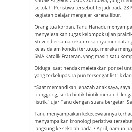
Katolik Angelus Custos Surabaya, yang menin
sekolah. Peristiwa tersebut terjadi pada 28
kegiatan belajar mengajar karena libur.
Orang tua korban, Tanu Hariadi, menyampa
menyelesaikan tugas kelompok ujian praktik
Steven bersama rekan-rekannya mendatangi
kelas dalam kondisi tertutup, mereka mengal
SMA Katolik Frateran, yang masih satu komp
Diduga, saat hendak meletakkan ponsel unt
yang terkelupas. Ia pun tersengat listrik da
“Saat memandikan jenazah anak saya, saya m
punggung, serta bintik-bintik merah di leng
listrik,” ujar Tanu dengan suara bergetar, Se
Tanu menyampaikan kekecewaannya terhadap
menyampaikan kronologi peristiwa tersebu
langsung ke sekolah pada 7 April, namun h