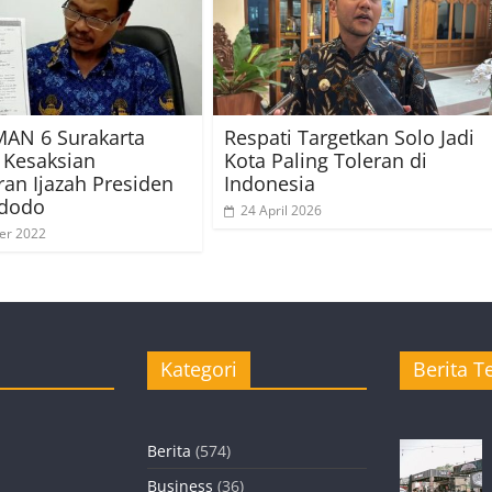
AN 6 Surakarta
Respati Targetkan Solo Jadi
 Kesaksian
Kota Paling Toleran di
an Ijazah Presiden
Indonesia
idodo
24 April 2026
er 2022
Kategori
Berita Te
Berita
(574)
Business
(36)