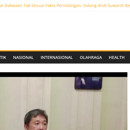
i Dakwaan Tak Sesuai Fakta Persidangan, Sidang Andi Suwardi Be
ot 5.000 Pengunjung, Festival Custom Culture di Solo Berlangsun
C Siapkan Stadion Berkapasitas 10 Ribu Penonton, Dekat Exit Tol
as Vokasi UNAIR Mulai Perjuangan di Final OLIVIA XI 2026
aprov Jatim Matangkan Keamanan Website dan Siapkan Sistem Soci
TIK
NASIONAL
INTERNASIONAL
OLAHRAGA
HEALTH