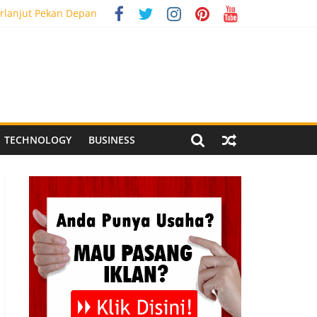
rlanjut Pekan Depan
g Meriah
 Pegandon
al Media Tracking
TECHNOLOGY
BUSINESS