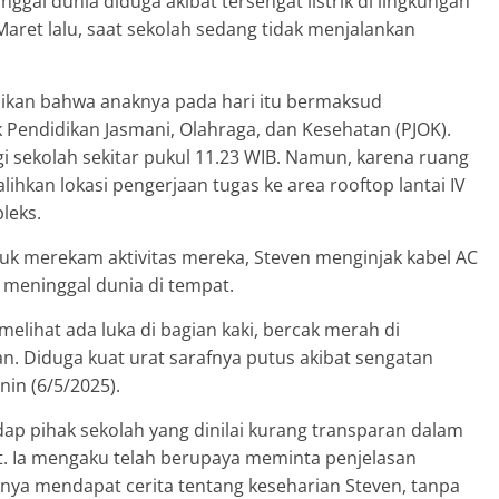
ggal dunia diduga akibat tersengat listrik di lingkungan
 Maret lalu, saat sekolah sedang tidak menjalankan
ikan bahwa anaknya pada hari itu bermaksud
 Pendidikan Jasmani, Olahraga, dan Kesehatan (PJOK).
 sekolah sekitar pukul 11.23 WIB. Namun, karena ruang
ihkan lokasi pengerjaan tugas ke area rooftop lantai IV
leks.
uk merekam aktivitas mereka, Steven menginjak kabel AC
n meninggal dunia di tempat.
elihat ada luka di bagian kaki, bercak merah di
an. Diduga kuat urat sarafnya putus akibat sengatan
nin (6/5/2025).
 pihak sekolah yang dinilai kurang transparan dalam
t. Ia mengaku telah berupaya meminta penjelasan
anya mendapat cerita tentang keseharian Steven, tanpa