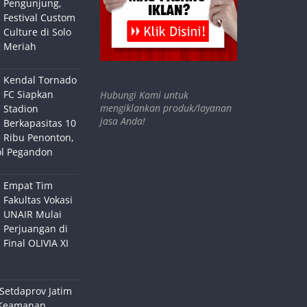
Pengunjung,
Festival Custom
Culture di Solo
 Meriah
Kendal Tornado
FC Siapkan
Hubungi Kami untuk
mengiklankan produk/layanan
Stadion
jasa Anda!
Berkapasitas 10
Ribu Penonton,
ol Pegandon
Empat Tim
Fakultas Vokasi
UNAIR Mulai
Perjuangan di
Final OLIVIA XI
Setdaprov Jatim
Keamanan