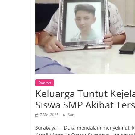
Daerah
Keluarga Tuntut Keje
Siswa SMP Akibat Terse
7 Mei 2025
Son
Surabaya — Duka mendalam menyelimuti kelu