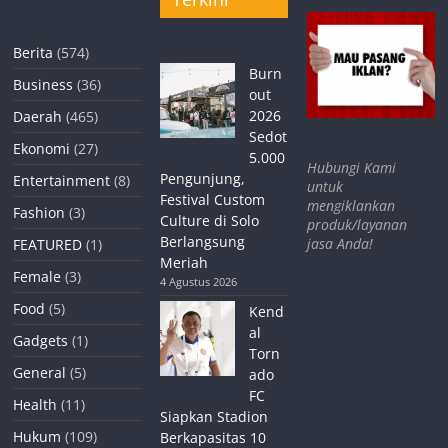
Berita
(574)
Burn
Business
(36)
out
2026
Daerah
(465)
Sedot
Ekonomi
(27)
5.000
Hubungi Kami
Pengunjung,
Entertainment
(8)
untuk
Festival Custom
mengiklankan
Fashion
(3)
Culture di Solo
produk/layanan
Berlangsung
jasa Anda!
FEATURED
(1)
Meriah
Female
(3)
4 Agustus 2026
Food
(5)
Kend
al
Gadgets
(1)
Torn
General
(5)
ado
FC
Health
(11)
Siapkan Stadion
Hukum
(109)
Berkapasitas 10