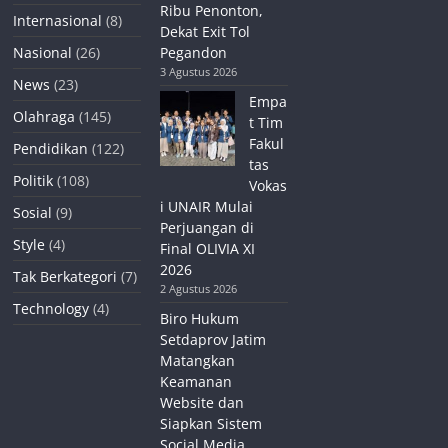
Ribu Penonton,
Internasional
(8)
Dekat Exit Tol
Nasional
(26)
Pegandon
3 Agustus 2026
News
(23)
Empa
Olahraga
(145)
t Tim
Fakul
Pendidikan
(122)
tas
Politik
(108)
Vokas
i UNAIR Mulai
Sosial
(9)
Perjuangan di
Style
(4)
Final OLIVIA XI
2026
Tak Berkategori
(7)
2 Agustus 2026
Technology
(4)
Biro Hukum
Setdaprov Jatim
Matangkan
Keamanan
Website dan
Siapkan Sistem
Social Media