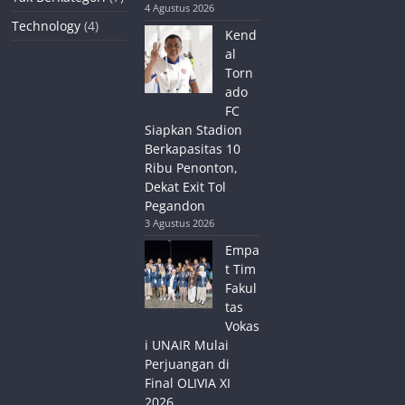
4 Agustus 2026
Technology
(4)
Kend
al
Torn
ado
FC
Siapkan Stadion
Berkapasitas 10
Ribu Penonton,
Dekat Exit Tol
Pegandon
3 Agustus 2026
Empa
t Tim
Fakul
tas
Vokas
i UNAIR Mulai
Perjuangan di
Final OLIVIA XI
2026