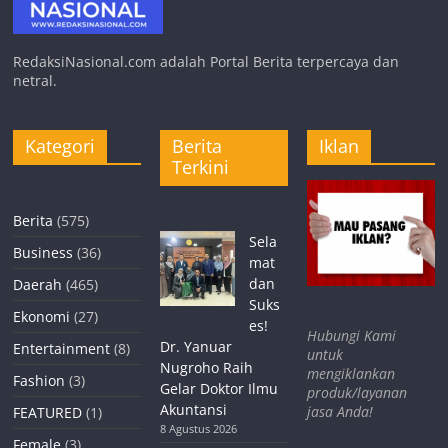
RedaksiNasional.com adalah Portal Berita terpercaya dan
netral.
Kategori
Berita
Iklan
Terkini
Berita
(575)
Sela
Business
(36)
mat
dan
Daerah
(465)
Suks
Ekonomi
(27)
es!
Hubungi Kami
Dr. Yanuar
Entertainment
(8)
untuk
Nugroho Raih
mengiklankan
Fashion
(3)
Gelar Doktor Ilmu
produk/layanan
Akuntansi
jasa Anda!
FEATURED
(1)
8 Agustus 2026
Female
(3)