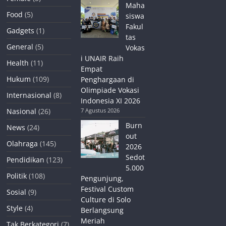
Maha
Food
(5)
siswa
Fakul
Gadgets
(1)
tas
General
(5)
Vokas
i UNAIR Raih
Health
(11)
Empat
Hukum
(109)
Penghargaan di
Olimpiade Vokasi
Internasional
(8)
Indonesia XI 2026
Nasional
(26)
7 Agustus 2026
Burn
News
(24)
out
Olahraga
(145)
2026
Sedot
Pendidikan
(123)
5.000
Politik
(108)
Pengunjung,
Festival Custom
Sosial
(9)
Culture di Solo
Style
(4)
Berlangsung
Meriah
Tak Berkategori
(7)