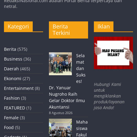
RedaksiNasional.com adalah Portal Berita terpercaya dan
netral.
Kategori
Berita
Iklan
Terkini
Berita
(575)
Sela
Business
(36)
mat
dan
Daerah
(465)
Suks
Ekonomi
(27)
es!
Hubungi Kami
Dr. Yanuar
Entertainment
(8)
untuk
Nugroho Raih
mengiklankan
Fashion
(3)
Gelar Doktor Ilmu
produk/layanan
Akuntansi
jasa Anda!
FEATURED
(1)
8 Agustus 2026
Female
(3)
Maha
Food
(5)
siswa
Fakul