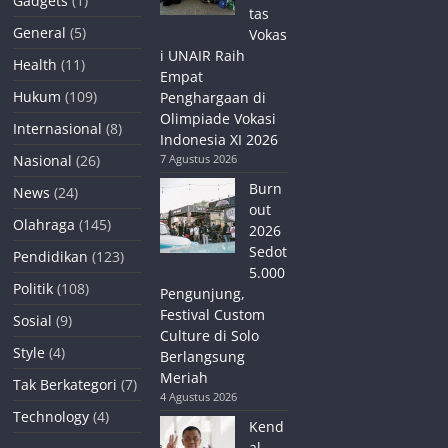
Gadgets
(1)
tas
General
(5)
Vokas
i UNAIR Raih
Health
(11)
Empat
Hukum
(109)
Penghargaan di
Olimpiade Vokasi
Internasional
(8)
Indonesia XI 2026
Nasional
(26)
7 Agustus 2026
Burn
News
(24)
out
Olahraga
(145)
2026
Sedot
Pendidikan
(123)
5.000
Politik
(108)
Pengunjung,
Festival Custom
Sosial
(9)
Culture di Solo
Style
(4)
Berlangsung
Meriah
Tak Berkategori
(7)
4 Agustus 2026
Technology
(4)
Kend
al