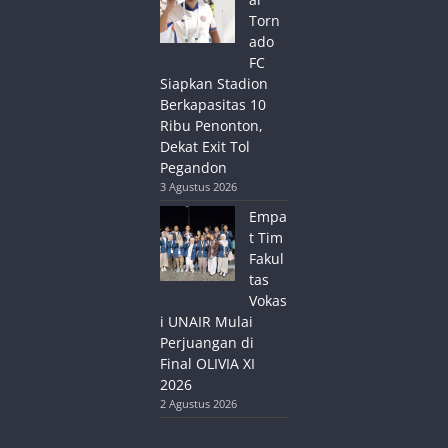
Torn
ado
FC
Siapkan Stadion
Berkapasitas 10
Ribu Penonton,
Dekat Exit Tol
Pegandon
3 Agustus 2026
Empa
t Tim
Fakul
tas
Vokas
i UNAIR Mulai
Perjuangan di
Final OLIVIA XI
2026
2 Agustus 2026