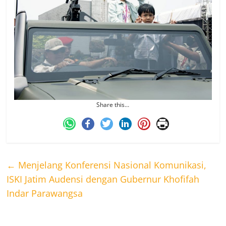
Share this…
←
Menjelang Konferensi Nasional Komunikasi,
ISKI Jatim Audensi dengan Gubernur Khofifah
Indar Parawangsa