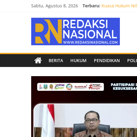
Skip
Sabtu, Agustus 8, 2026
Terbaru:
Kuasa Hukum Nila
to
Burnout 2026 Sed
content
Redaksi
Kendal Tornado F
Empat Tim Fakult
Biro Hukum Setd
Nasional
Berita
BERITA
HUKUM
PENDIDIKAN
POLI
terpercaya
dan
netral