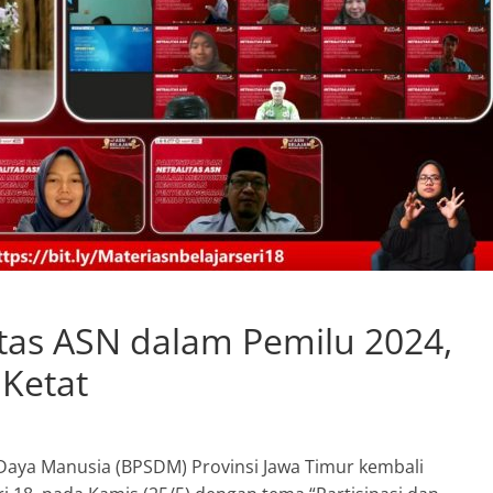
litas ASN dalam Pemilu 2024,
 Ketat
ya Manusia (BPSDM) Provinsi Jawa Timur kembali