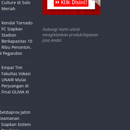
Culture di Solo
 Meriah
Kendal Tornado
FC Siapkan
Hubungi Kami untuk
mengiklankan produk/layanan
Stadion
jasa Anda!
Berkapasitas 10
Ribu Penonton,
ol Pegandon
Empat Tim
Fakultas Vokasi
UNAIR Mulai
Perjuangan di
Final OLIVIA XI
Setdaprov Jatim
Keamanan
 Siapkan Sistem