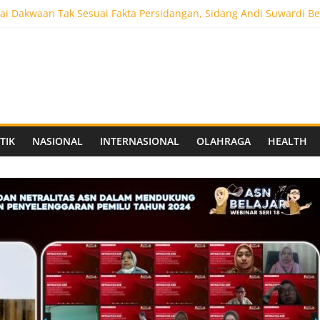
i Dakwaan Tak Sesuai Fakta Persidangan, Sidang Andi Suwardi Be
ot 5.000 Pengunjung, Festival Custom Culture di Solo Berlangsun
C Siapkan Stadion Berkapasitas 10 Ribu Penonton, Dekat Exit Tol
as Vokasi UNAIR Mulai Perjuangan di Final OLIVIA XI 2026
aprov Jatim Matangkan Keamanan Website dan Siapkan Sistem Soci
TIK
NASIONAL
INTERNASIONAL
OLAHRAGA
HEALTH