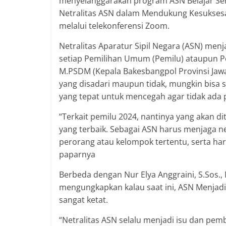
menyelanggarakan program ASN Belajar Seri
Netralitas ASN dalam Mendukung Kesuksesa
melalui telekonferensi Zoom.
Netralitas Aparatur Sipil Negara (ASN) me
setiap Pemilihan Umum (Pemilu) ataupun Pem
M.PSDM (Kepala Bakesbangpol Provinsi Jawa
yang disadari maupun tidak, mungkin bisa s
yang tepat untuk mencegah agar tidak ada 
“Terkait pemilu 2024, nantinya yang akan 
yang terbaik. Sebagai ASN harus menjaga n
perorang atau kelompok tertentu, serta ha
paparnya
Berbeda dengan Nur Elya Anggraini, S.Sos.,
mengungkapkan kalau saat ini, ASN Menjadi
sangat ketat.
“Netralitas ASN selalu menjadi isu dan pe