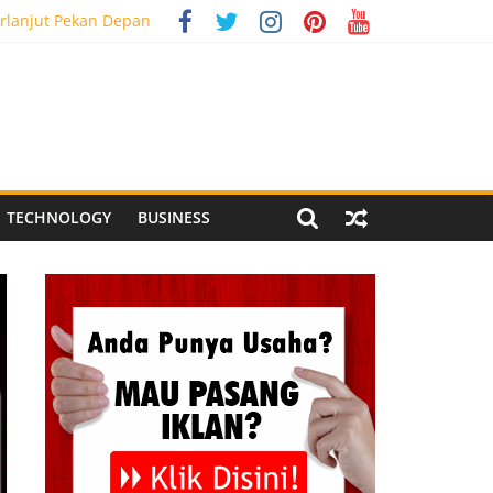
rlanjut Pekan Depan
g Meriah
 Pegandon
al Media Tracking
TECHNOLOGY
BUSINESS