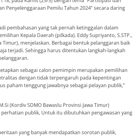
 18, pada Kamis (25/5) dengan tema “Partisipasi dan
n Penyelenggaraan Pemilu Tahun 2024” secara daring
njadi pembahasan yang tak pernah ketinggalan dalam
ilihan Kepala Daerah (pilkada). Eddy Supriyanto, S.STP.,
 Timur), menjelaskan. Berbagai bentuk pelanggaran baik
aja terjadi. Sehingga harus ditentukan langkah-langkah
pelanggaran.
ditetapkan sebagai calon pemimpin merupakan pemilihan
etralitas dengan tidak terpengaruh pada kepentingan
rus paham tenggung jawabnya sebagai pelayan publik,”
 M.Si (Kordiv SDMO Bawaslu Provinsi Jawa Timur)
 perhatian publik, Untuk itu dibutuhkan pengawasan yang
mberitaan yang banyak mendapatkan sorotan publik,