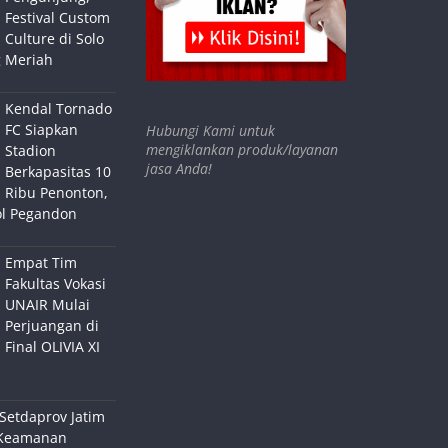
Festival Custom
Culture di Solo
 Meriah
Kendal Tornado
FC Siapkan
Hubungi Kami untuk
mengiklankan produk/layanan
Stadion
jasa Anda!
Berkapasitas 10
Ribu Penonton,
ol Pegandon
Empat Tim
Fakultas Vokasi
UNAIR Mulai
Perjuangan di
Final OLIVIA XI
Setdaprov Jatim
Keamanan