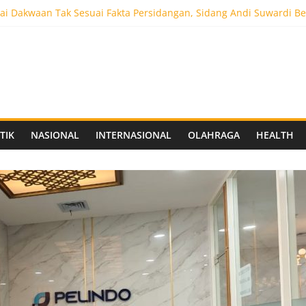
i Dakwaan Tak Sesuai Fakta Persidangan, Sidang Andi Suwardi Be
ot 5.000 Pengunjung, Festival Custom Culture di Solo Berlangsun
C Siapkan Stadion Berkapasitas 10 Ribu Penonton, Dekat Exit Tol
as Vokasi UNAIR Mulai Perjuangan di Final OLIVIA XI 2026
aprov Jatim Matangkan Keamanan Website dan Siapkan Sistem Soci
TIK
NASIONAL
INTERNASIONAL
OLAHRAGA
HEALTH