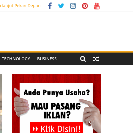
rlanjut Pekan Depan
g Meriah
 Pegandon
al Media Tracking
TECHNOLOGY
BUSINESS