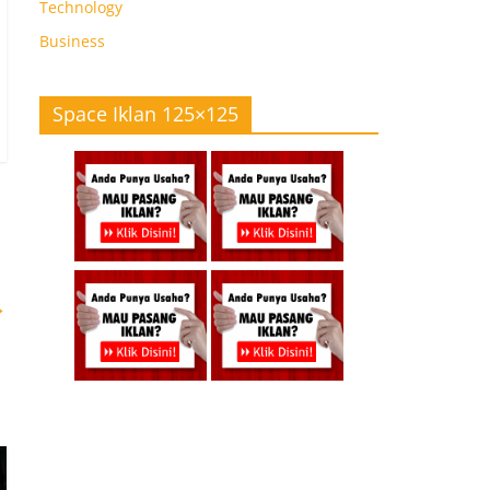
Technology
Business
Space Iklan 125×125
→