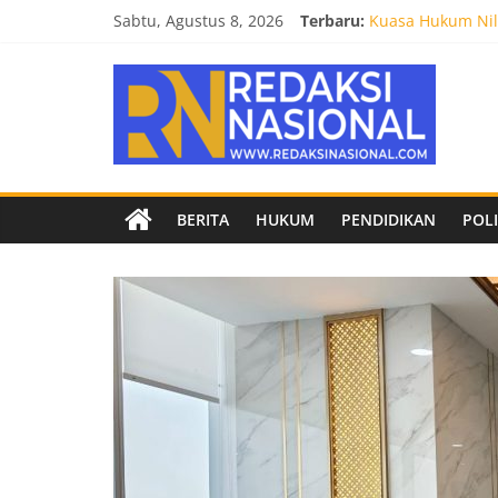
Skip
Sabtu, Agustus 8, 2026
Terbaru:
Kuasa Hukum Nila
to
Burnout 2026 Sed
content
Redaksi
Kendal Tornado F
Empat Tim Fakult
Biro Hukum Setd
Nasional
Berita
BERITA
HUKUM
PENDIDIKAN
POLI
terpercaya
dan
netral