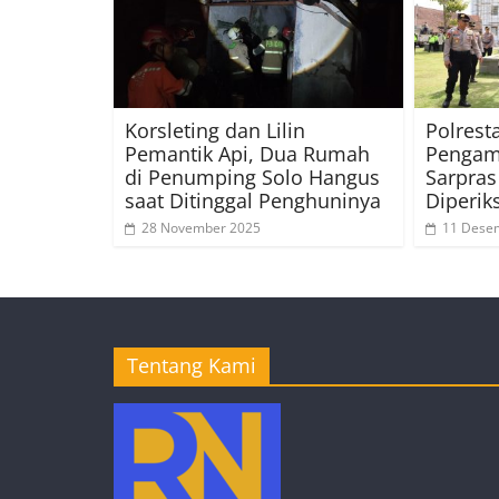
Korsleting dan Lilin
Polrest
Pemantik Api, Dua Rumah
Pengam
di Penumping Solo Hangus
Sarpras
saat Ditinggal Penghuninya
Diperik
28 November 2025
11 Dese
Tentang Kami