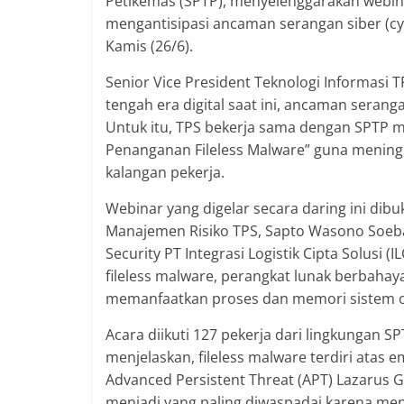
Petikemas (SPTP), menyelenggarakan webin
mengantisipasi ancaman serangan siber (cy
Kamis (26/6).
Senior Vice President Teknologi Informasi TP
tengah era digital saat ini, ancaman seran
Untuk itu, TPS bekerja sama dengan SPTP
Penanganan Fileless Malware” guna mening
kalangan pekerja.
Webinar yang digelar secara daring ini dib
Manajemen Risiko TPS, Sapto Wasono Soeba
Security PT Integrasi Logistik Cipta Solusi
fileless malware, perangkat lunak berbahaya
memanfaatkan proses dan memori sistem o
Acara diikuti 127 pekerja dari lingkungan S
menjelaskan, fileless malware terdiri atas 
Advanced Persistent Threat (APT) Lazarus G
menjadi yang paling diwaspadai karena men