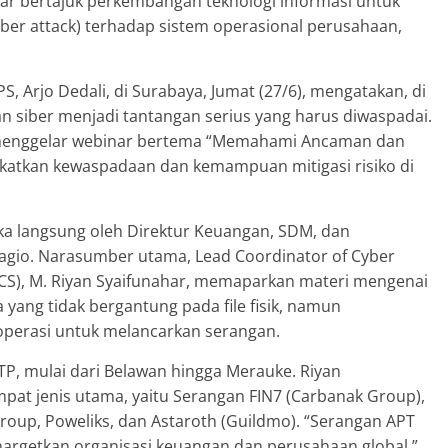
ar bertajuk perkembangan teknologi informasi untuk
ber attack) terhadap sistem operasional perusahaan,
S, Arjo Dedali, di Surabaya, Jumat (27/6), mengatakan, di
gan siber menjadi tantangan serius yang harus diwaspadai.
 menggelar webinar bertema “Memahami Ancaman dan
katkan kewaspadaan dan kemampuan mitigasi risiko di
uka langsung oleh Direktur Keuangan, SDM, dan
gio. Narasumber utama, Lead Coordinator of Cyber
 (ILCS), M. Riyan Syaifunahar, memaparkan materi mengenai
 yang tidak bergantung pada file fisik, namun
perasi untuk melancarkan serangan.
PTP, mulai dari Belawan hingga Merauke. Riyan
empat jenis utama, yaitu Serangan FIN7 (Carbanak Group),
roup, Poweliks, dan Astaroth (Guildmo). “Serangan APT
argetkan organisasi keuangan dan perusahaan global,”