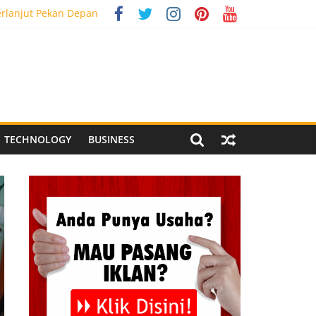
erlanjut Pekan Depan
g Meriah
 Pegandon
ial Media Tracking
TECHNOLOGY
BUSINESS