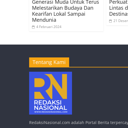
Generasi Muda Untuk Terus
Perkua
Melestarikan Budaya Dan
Lintas 
Kearifan Lokal Sampai
Destina
Mendunia
21 Dese
4 Februari 2024
Tentang Kami
RedaksiNasional.com adalah Portal Berita terpercay