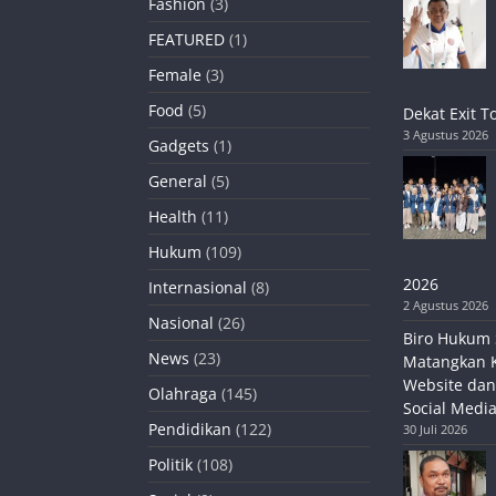
Fashion
(3)
FEATURED
(1)
Female
(3)
Food
(5)
Dekat Exit T
3 Agustus 2026
Gadgets
(1)
General
(5)
Health
(11)
Hukum
(109)
2026
Internasional
(8)
2 Agustus 2026
Nasional
(26)
Biro Hukum 
News
(23)
Matangkan 
Website dan
Olahraga
(145)
Social Media
Pendidikan
(122)
30 Juli 2026
Politik
(108)