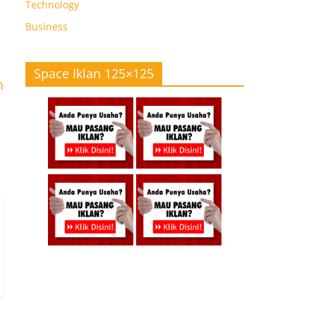
Technology
Business
Space Iklan 125×125
n