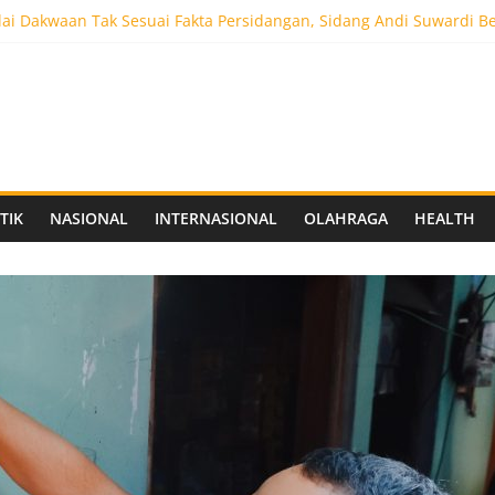
ai Dakwaan Tak Sesuai Fakta Persidangan, Sidang Andi Suwardi B
ot 5.000 Pengunjung, Festival Custom Culture di Solo Berlangsun
C Siapkan Stadion Berkapasitas 10 Ribu Penonton, Dekat Exit Tol
as Vokasi UNAIR Mulai Perjuangan di Final OLIVIA XI 2026
aprov Jatim Matangkan Keamanan Website dan Siapkan Sistem Soc
TIK
NASIONAL
INTERNASIONAL
OLAHRAGA
HEALTH