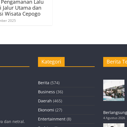
t Pengamanan Lalu
di Jalur Utama dan
si Wisata Cepogo
mber 2025
Kategori
Berita Te
Berita
(574)
Business
(36)
Daerah
(465)
Ekonomi
(27)
Berlangsung
4 Agustus 2026
Entertainment
(8)
a dan netral.