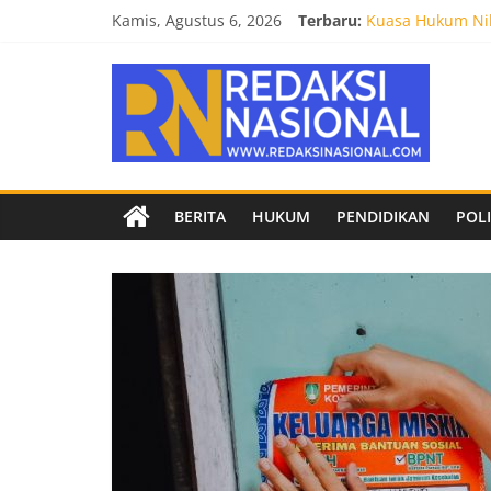
Skip
Kamis, Agustus 6, 2026
Terbaru:
Kuasa Hukum Nil
to
Burnout 2026 Sed
content
Redaksi
Kendal Tornado F
Empat Tim Fakult
Biro Hukum Setd
Nasional
Berita
BERITA
HUKUM
PENDIDIKAN
POLI
terpercaya
dan
netral