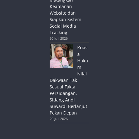
Keamanan
Website dan
Siapkan Sistem
Social Media
Tracking
30 Juli 2026
Kuas
a
Huku
m
Nilai
Dakwaan Tak
Sesuai Fakta
Persidangan,
Sidang Andi
Suwardi Berlanjut
Pekan Depan
29 Juli 2026