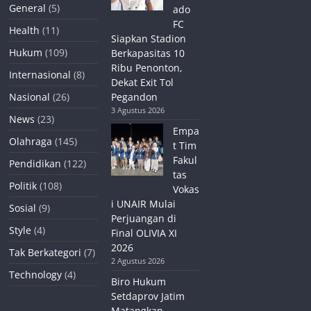
General
(5)
ado
FC
Health
(11)
Siapkan Stadion
Hukum
(109)
Berkapasitas 10
Ribu Penonton,
Internasional
(8)
Dekat Exit Tol
Nasional
(26)
Pegandon
3 Agustus 2026
News
(23)
Empa
Olahraga
(145)
t Tim
Fakul
Pendidikan
(122)
tas
Politik
(108)
Vokas
i UNAIR Mulai
Sosial
(9)
Perjuangan di
Style
(4)
Final OLIVIA XI
2026
Tak Berkategori
(7)
2 Agustus 2026
Technology
(4)
Biro Hukum
Setdaprov Jatim
Matangkan