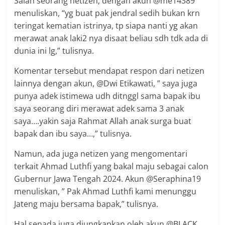
Salah seorang netizen, dengan akun @me14389
menuliskan, “yg buat pak jendral sedih bukan krn
teringat kematian istrinya, tp siapa nanti yg akan
merawat anak laki2 nya disaat beliau sdh tdk ada di
dunia ini lg,” tulisnya.
Komentar tersebut mendapat respon dari netizen
lainnya dengan akun, @Dwi Etikawati, ” saya juga
punya adek istimewa udh ditnggl sama bapak ibu
saya seorang diri merawat adek sama 3 anak
saya….yakin saja Rahmat Allah anak surga buat
bapak dan ibu saya…,” tulisnya.
Namun, ada juga netizen yang mengomentari
terkait Ahmad Luthfi yang bakal maju sebagai calon
Gubernur Jawa Tengah 2024. Akun @Seraphina19
menuliskan, ” Pak Ahmad Luthfi kami menunggu
Jateng maju bersama bapak,” tulisnya.
Hal senada juga diungkapkan oleh akun @BLACK,