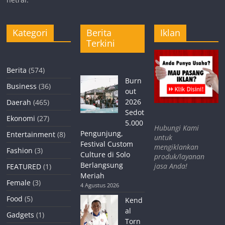
Kategori
Berita
Iklan
Terkini
Berita
(574)
Burn
Business
(36)
out
2026
Daerah
(465)
Sedot
Ekonomi
(27)
5.000
Hubungi Kami
Pengunjung,
Entertainment
(8)
untuk
Festival Custom
mengiklankan
Fashion
(3)
Culture di Solo
produk/layanan
Berlangsung
jasa Anda!
FEATURED
(1)
Meriah
Female
(3)
4 Agustus 2026
Food
(5)
Kend
al
Gadgets
(1)
Torn