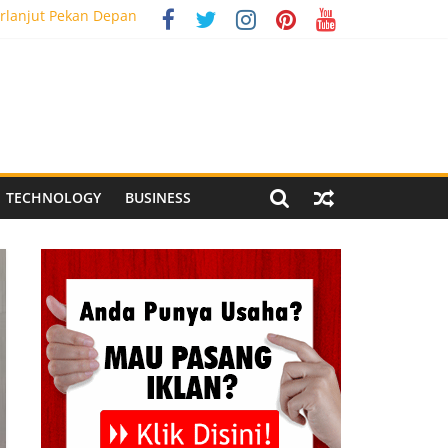
rlanjut Pekan Depan
g Meriah
 Pegandon
al Media Tracking
TECHNOLOGY
BUSINESS