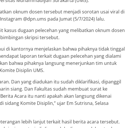
versitas Muhammadiyah Surakarta (UMS).
tkan oknum dosen tersebut menjadi sorotan usai viral di
 Instagram @dpn.ums pada Jumat (5/7/2024) lalu.
kait kasus dugaan pelecehan yang melibatkan oknum dosen
bimbingan skripsi tersebut.
mui di kantornya menjelaskan bahwa pihaknya tidak tinggal
endapat laporan terkait dugaan pelecehan yang dialami
askan bahwa pihaknya langsung menerjunkan tim untuk
 Komite Disiplin UMS.
ran. Dan yang diadukan itu sudah diklarifikasi, dipanggil
emarin siang. Dan Fakultas sudah membuat surat ke
l Berita Acara itu nanti apakah akan langsung dikenai
i sidang Komite Disiplin,” ujar Em Sutrisna, Selasa
angan lebih lanjut terkait hasil berita acara tersebut.