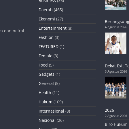
Business
(36)
Daerah
(465)
Ekonomi
(27)
Berlangsung
4 Agustus 2026
Entertainment
(8)
a dan netral.
Fashion
(3)
FEATURED
(1)
Female
(3)
Food
(5)
Dekat Exit T
3 Agustus 2026
Gadgets
(1)
General
(5)
Health
(11)
Hukum
(109)
2026
Internasional
(8)
2 Agustus 2026
Nasional
(26)
Biro Hukum 