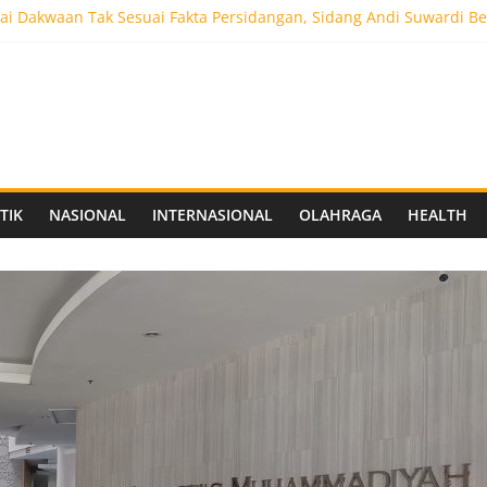
i Dakwaan Tak Sesuai Fakta Persidangan, Sidang Andi Suwardi Be
ot 5.000 Pengunjung, Festival Custom Culture di Solo Berlangsun
C Siapkan Stadion Berkapasitas 10 Ribu Penonton, Dekat Exit Tol
as Vokasi UNAIR Mulai Perjuangan di Final OLIVIA XI 2026
aprov Jatim Matangkan Keamanan Website dan Siapkan Sistem Soci
TIK
NASIONAL
INTERNASIONAL
OLAHRAGA
HEALTH