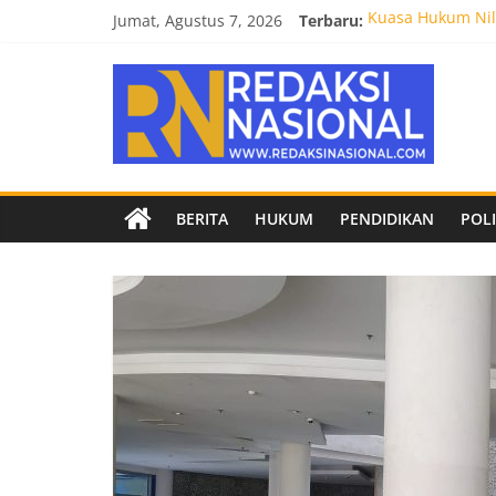
Skip
Jumat, Agustus 7, 2026
Terbaru:
Kuasa Hukum Nila
to
Burnout 2026 Sed
content
Redaksi
Kendal Tornado F
Empat Tim Fakult
Biro Hukum Setd
Nasional
Berita
BERITA
HUKUM
PENDIDIKAN
POLI
terpercaya
dan
netral