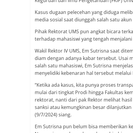
Keguruan dan Ilmu Pengetahuan (FKIP) Uni
Kasus dugaan pelecehan yang diduga meliba
media sosial saat diunggah salah satu akun
Pihak Rektorat UMS pun angkat bicara ter
terhadap mahasiswi yang tengah menjalani 
Wakil Rektor IV UMS, Em Sutrisna saat dite
diam dengan adanya kabar tersebut. Usai m
salah satu mahasiswi, Em Sutrisna menjel
menyelidiki kebenaran hal tersebut melalui
“Ketika ada kasus, kita punya proses transpa
mulai dari tingkat Prodi hingga Fakultas k
rektorat, nanti dari pak Rektor melihat hasi
sanksi atau kemungkinan besar dilanjutkan d
(9/7/2024) siang.
Em Sutrisna pun belum bisa memberikan keter