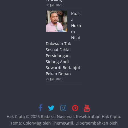
30 Juli 2026
Kuas
a
Huku
m
Nilai
Dakwaan Tak
Sesuai Fakta
Persidangan,
Sidang Andi
Suwardi Berlanjut
Pekan Depan
29 Juli 2026
Hak Cipta © 2026
Redaksi Nasional
. Keseluruhan Hak Cipta.
Tema:
ColorMag
oleh ThemeGrill. Dipersembahkan oleh