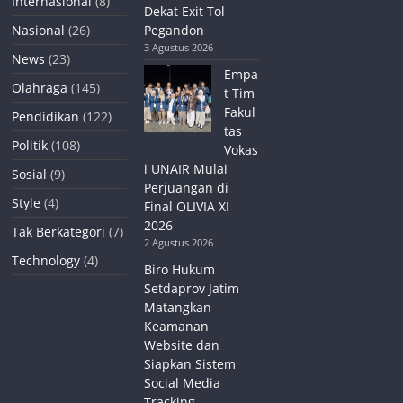
Internasional
(8)
Dekat Exit Tol
Nasional
(26)
Pegandon
3 Agustus 2026
News
(23)
Empa
Olahraga
(145)
t Tim
Fakul
Pendidikan
(122)
tas
Politik
(108)
Vokas
i UNAIR Mulai
Sosial
(9)
Perjuangan di
Style
(4)
Final OLIVIA XI
2026
Tak Berkategori
(7)
2 Agustus 2026
Technology
(4)
Biro Hukum
Setdaprov Jatim
Matangkan
Keamanan
Website dan
Siapkan Sistem
Social Media
Tracking