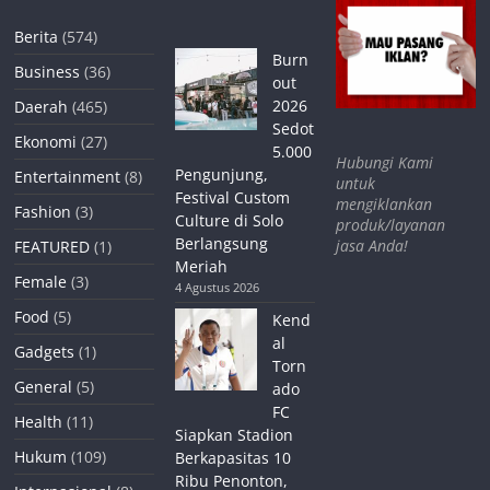
Berita
(574)
Burn
Business
(36)
out
2026
Daerah
(465)
Sedot
Ekonomi
(27)
5.000
Hubungi Kami
Pengunjung,
Entertainment
(8)
untuk
Festival Custom
mengiklankan
Fashion
(3)
Culture di Solo
produk/layanan
Berlangsung
jasa Anda!
FEATURED
(1)
Meriah
Female
(3)
4 Agustus 2026
Food
(5)
Kend
al
Gadgets
(1)
Torn
General
(5)
ado
FC
Health
(11)
Siapkan Stadion
Hukum
(109)
Berkapasitas 10
Ribu Penonton,