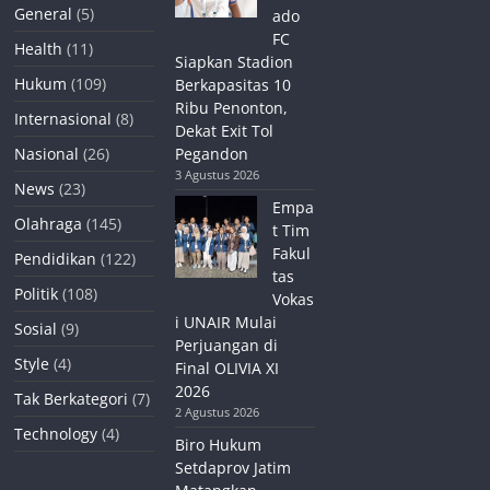
General
(5)
ado
FC
Health
(11)
Siapkan Stadion
Hukum
(109)
Berkapasitas 10
Ribu Penonton,
Internasional
(8)
Dekat Exit Tol
Nasional
(26)
Pegandon
3 Agustus 2026
News
(23)
Empa
Olahraga
(145)
t Tim
Fakul
Pendidikan
(122)
tas
Politik
(108)
Vokas
i UNAIR Mulai
Sosial
(9)
Perjuangan di
Style
(4)
Final OLIVIA XI
2026
Tak Berkategori
(7)
2 Agustus 2026
Technology
(4)
Biro Hukum
Setdaprov Jatim