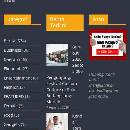
netral.
Kategori
Berita
Iklan
Terkini
Berita
(574)
Burn
Business
(36)
out
2026
Daerah
(465)
Sedot
Ekonomi
(27)
5.000
Hubungi Kami
Pengunjung,
Entertainment
(8)
untuk
Festival Custom
mengiklankan
Fashion
(3)
Culture di Solo
produk/layanan
Berlangsung
jasa Anda!
FEATURED
(1)
Meriah
Female
(3)
4 Agustus 2026
Food
(5)
Kend
al
Gadgets
(1)
Torn