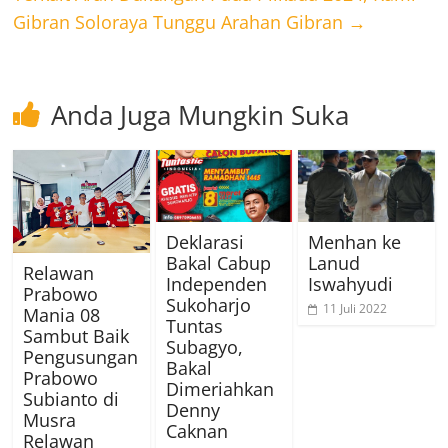
Gibran Soloraya Tunggu Arahan Gibran
→
Anda Juga Mungkin Suka
Deklarasi
Menhan ke
Bakal Cabup
Lanud
Relawan
Independen
Iswahyudi
Prabowo
Sukoharjo
11 Juli 2022
Mania 08
Tuntas
Sambut Baik
Subagyo,
Pengusungan
Bakal
Prabowo
Dimeriahkan
Subianto di
Denny
Musra
Caknan
Relawan