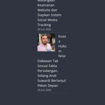
Matangkan
Keamanan
Website dan
Siapkan Sistem
Social Media
Tracking
30 Juli 2026
Kuas
a
Huku
m
Nilai
Dakwaan Tak
Sesuai Fakta
Persidangan,
Sidang Andi
Suwardi Berlanjut
Pekan Depan
29 Juli 2026