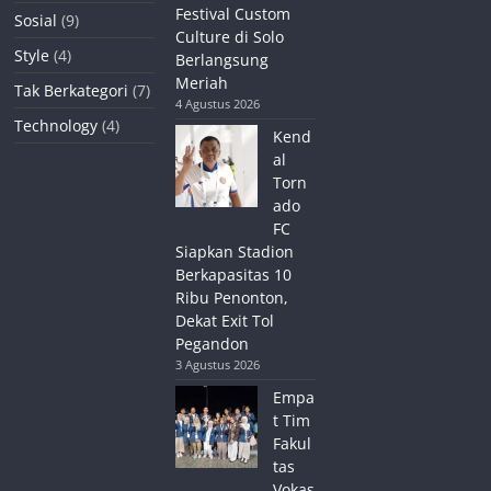
Festival Custom
Sosial
(9)
Culture di Solo
Style
(4)
Berlangsung
Meriah
Tak Berkategori
(7)
4 Agustus 2026
Technology
(4)
Kend
al
Torn
ado
FC
Siapkan Stadion
Berkapasitas 10
Ribu Penonton,
Dekat Exit Tol
Pegandon
3 Agustus 2026
Empa
t Tim
Fakul
tas
Vokas