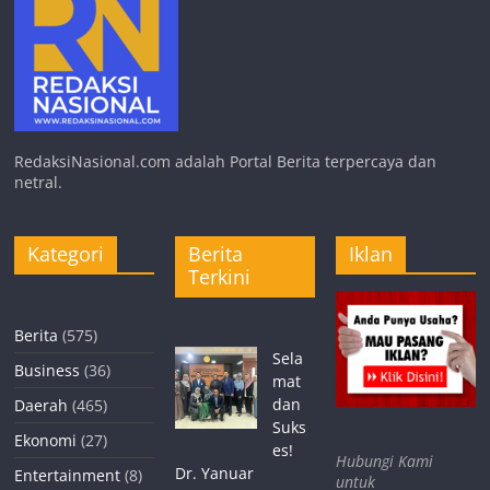
RedaksiNasional.com adalah Portal Berita terpercaya dan
netral.
Kategori
Berita
Iklan
Terkini
Berita
(575)
Sela
Business
(36)
mat
dan
Daerah
(465)
Suks
Ekonomi
(27)
es!
Hubungi Kami
Dr. Yanuar
Entertainment
(8)
untuk