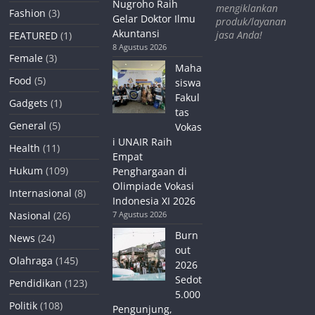
Nugroho Raih
mengiklankan
Fashion
(3)
Gelar Doktor Ilmu
produk/layanan
Akuntansi
jasa Anda!
FEATURED
(1)
8 Agustus 2026
Female
(3)
Maha
Food
(5)
siswa
Fakul
Gadgets
(1)
tas
General
(5)
Vokas
i UNAIR Raih
Health
(11)
Empat
Hukum
(109)
Penghargaan di
Olimpiade Vokasi
Internasional
(8)
Indonesia XI 2026
Nasional
(26)
7 Agustus 2026
Burn
News
(24)
out
Olahraga
(145)
2026
Sedot
Pendidikan
(123)
5.000
Politik
(108)
Pengunjung,