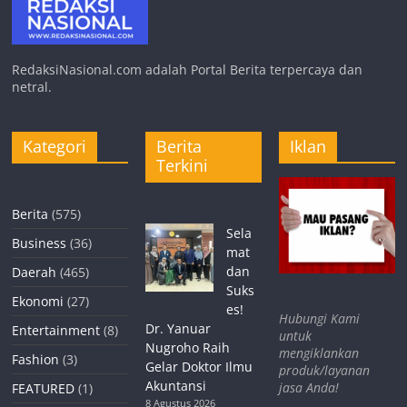
RedaksiNasional.com adalah Portal Berita terpercaya dan
netral.
Kategori
Berita
Iklan
Terkini
Berita
(575)
Sela
Business
(36)
mat
dan
Daerah
(465)
Suks
Ekonomi
(27)
es!
Hubungi Kami
Dr. Yanuar
Entertainment
(8)
untuk
Nugroho Raih
mengiklankan
Fashion
(3)
Gelar Doktor Ilmu
produk/layanan
Akuntansi
jasa Anda!
FEATURED
(1)
8 Agustus 2026