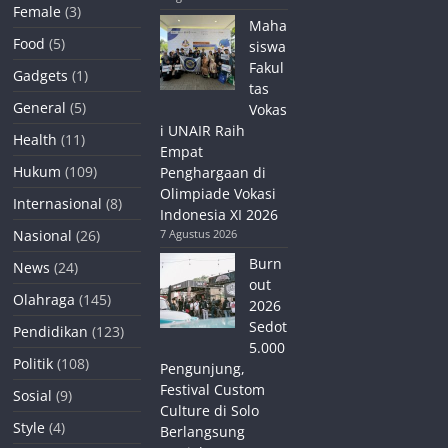
Female
(3)
Maha
Food
(5)
siswa
Fakul
Gadgets
(1)
tas
General
(5)
Vokas
i UNAIR Raih
Health
(11)
Empat
Hukum
(109)
Penghargaan di
Olimpiade Vokasi
Internasional
(8)
Indonesia XI 2026
Nasional
(26)
7 Agustus 2026
Burn
News
(24)
out
Olahraga
(145)
2026
Sedot
Pendidikan
(123)
5.000
Politik
(108)
Pengunjung,
Festival Custom
Sosial
(9)
Culture di Solo
Style
(4)
Berlangsung