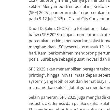
2027, didorong meningkatnya permintaan ba
sektor. Menyambut tren positif ini, Krista 
(SPE) 2025”, pameran industri percetakan t
pada 9-12 Juli 2025 di Grand City Conventio
Daud D. Salim, CEO Krista Exhibitions, dal
bahwa SPE 2025 menjadi momentum strategi
percetakan terkini, menawarkan solusi inova
menghadirkan 150 peserta, termasuk 10 U
hari. Kami berkomitmen mendorong pertum
posisi Surabaya sebagai pusat inovasi dan in
SPE 2025 akan menampilkan beragam teknologi
printing”, hingga inovasi masa depan seperti
system” yang lebih cepat dan hemat biaya. 
memamerkan solusi global guna mendukung
Selain pameran, SPE 2025 juga menghadirka
industri, akademisi, dan pelaku usaha. Sal
Strategi Menembus Pasar”, yang akan me