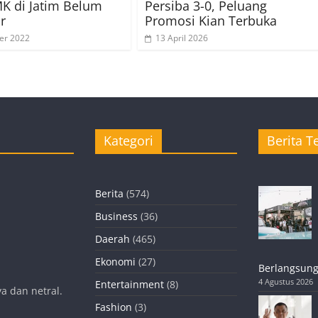
K di Jatim Belum
Persiba 3-0, Peluang
r
Promosi Kian Terbuka
er 2022
13 April 2026
Kategori
Berita Te
Berita
(574)
Business
(36)
Daerah
(465)
Ekonomi
(27)
Berlangsung
4 Agustus 2026
Entertainment
(8)
a dan netral.
Fashion
(3)