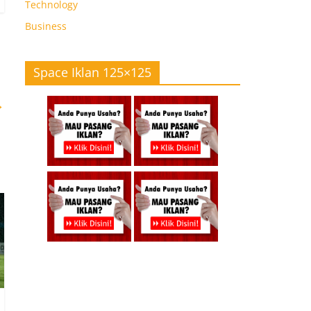
Technology
Business
Space Iklan 125×125
→