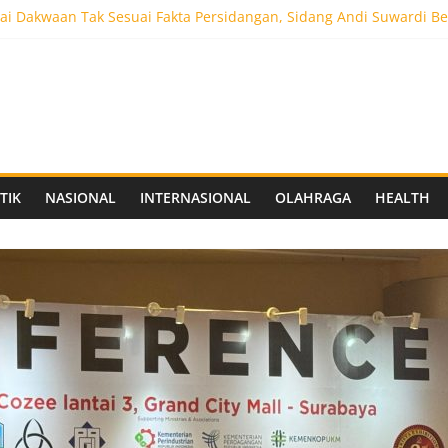
i Dakwaan Tak Sesuai Fakta Persidangan, Sidang Andi Suwardi Be
ot 5.000 Pengunjung, Festival Custom Culture di Solo Berlangsun
C Siapkan Stadion Berkapasitas 10 Ribu Penonton, Dekat Exit Tol
as Vokasi UNAIR Mulai Perjuangan di Final OLIVIA XI 2026
aprov Jatim Matangkan Keamanan Website dan Siapkan Sistem Soci
TIK
NASIONAL
INTERNASIONAL
OLAHRAGA
HEALTH