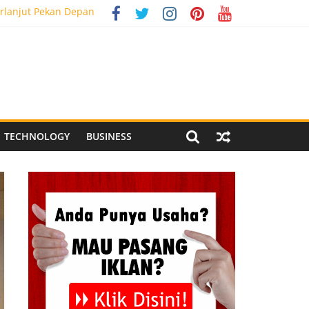
rlanjut Pekan Depan
g Meriah
 Pegandon
al Media Tracking
TECHNOLOGY
BUSINESS