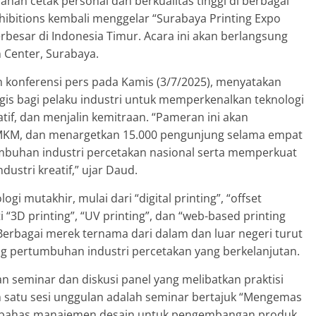
han cetak personal dan berkualitas tinggi di berbagai
Exhibitions kembali menggelar “Surabaya Printing Expo
erbesar di Indonesia Timur. Acara ini akan berlangsung
n Center, Surabaya.
am konferensi pers pada Kamis (3/7/2025), menyatakan
s bagi pelaku industri untuk memperkenalkan teknologi
tif, dan menjalin kemitraan. “Pameran ini akan
MKM, dan menargetkan 15.000 pengunjung selama empat
buhan industri percetakan nasional serta memperkuat
dustri kreatif,” ujar Daud.
 mutakhir, mulai dari “digital printing”, “offset
 “3D printing”, “UV printing”, dan “web-based printing
Berbagai merek ternama dari dalam dan luar negeri turut
 pertumbuhan industri percetakan yang berkelanjutan.
n seminar dan diskusi panel yang melibatkan praktisi
ah satu sesi unggulan adalah seminar bertajuk “Mengemas
mbahas manajemen desain untuk pengembangan produk