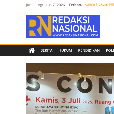
Skip
Jumat, Agustus 7, 2026
Terbaru:
Kuasa Hukum Nila
to
Burnout 2026 Sed
content
Redaksi
Kendal Tornado F
Empat Tim Fakult
Biro Hukum Setd
Nasional
Berita
BERITA
HUKUM
PENDIDIKAN
POLI
terpercaya
dan
netral