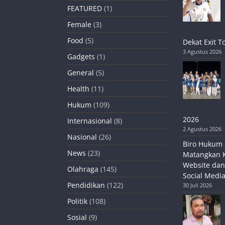
FEATURED
(1)
Female
(3)
Food
(5)
Dekat Exit T
3 Agustus 2026
Gadgets
(1)
General
(5)
Health
(11)
Hukum
(109)
2026
Internasional
(8)
2 Agustus 2026
Nasional
(26)
Biro Hukum 
News
(23)
Matangkan 
Website dan
Olahraga
(145)
Social Media
Pendidikan
(122)
30 Juli 2026
Politik
(108)
Sosial
(9)