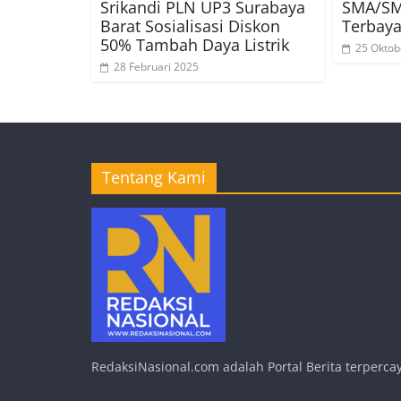
Srikandi PLN UP3 Surabaya
SMA/SM
Barat Sosialisasi Diskon
Terbaya
50% Tambah Daya Listrik
25 Oktob
28 Februari 2025
Tentang Kami
RedaksiNasional.com adalah Portal Berita terpercay