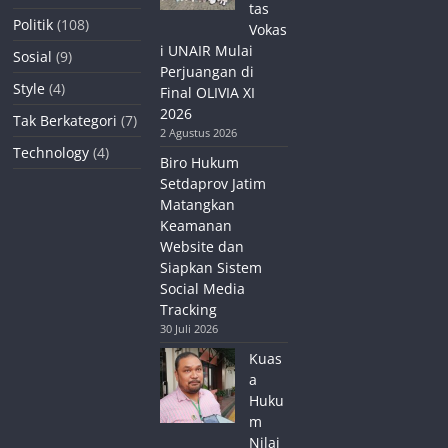
tas
Politik
(108)
Vokas
i UNAIR Mulai
Sosial
(9)
Perjuangan di
Style
(4)
Final OLIVIA XI
2026
Tak Berkategori
(7)
2 Agustus 2026
Technology
(4)
Biro Hukum
Setdaprov Jatim
Matangkan
Keamanan
Website dan
Siapkan Sistem
Social Media
Tracking
30 Juli 2026
Kuas
a
Huku
m
Nilai