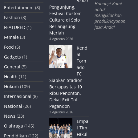
5.000
Hubungi Kami
Pengunjung,
Entertainment
(8)
untuk
Festival Custom
mengiklankan
Fashion
(3)
Culture di Solo
produk/layanan
Berlangsung
jasa Anda!
FEATURED
(1)
Meriah
Female
(3)
4 Agustus 2026
Food
(5)
Kend
al
Gadgets
(1)
Torn
General
(5)
ado
FC
Health
(11)
Siapkan Stadion
Hukum
(109)
Berkapasitas 10
Ribu Penonton,
Internasional
(8)
Dekat Exit Tol
Nasional
(26)
Pegandon
3 Agustus 2026
News
(23)
Empa
Olahraga
(145)
t Tim
Fakul
Pendidikan
(122)