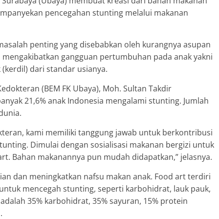
s Surabaya (Ubaya) membuat kreasi dari bahan makanan
ngampanyekan pencegahan stunting melalui makanan
masalah penting yang disebabkan oleh kurangnya asupan
ga mengakibatkan gangguan pertumbuhan pada anak yakni
(kerdil) dari standar usianya.
Kedokteran (BEM FK Ubaya), Moh. Sultan Takdir
anyak 21,6% anak Indonesia mengalami stunting. Jumlah
 dunia.
kteran, kami memiliki tanggung jawab untuk berkontribusi
nting. Dimulai dengan sosialisasi makanan bergizi untuk
 art. Bahan makanannya pun mudah didapatkan,” jelasnya.
tian dan meningkatkan nafsu makan anak. Food art terdiri
ntuk mencegah stunting, seperti karbohidrat, lauk pauk,
adalah 35% karbohidrat, 35% sayuran, 15% protein
n.