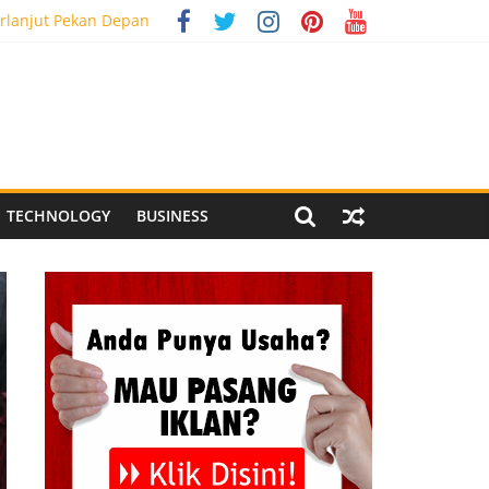
rlanjut Pekan Depan
g Meriah
 Pegandon
al Media Tracking
TECHNOLOGY
BUSINESS