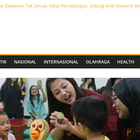
i Dakwaan Tak Sesuai Fakta Persidangan, Sidang Andi Suwardi Be
ot 5.000 Pengunjung, Festival Custom Culture di Solo Berlangsun
C Siapkan Stadion Berkapasitas 10 Ribu Penonton, Dekat Exit Tol
as Vokasi UNAIR Mulai Perjuangan di Final OLIVIA XI 2026
aprov Jatim Matangkan Keamanan Website dan Siapkan Sistem Soci
TIK
NASIONAL
INTERNASIONAL
OLAHRAGA
HEALTH