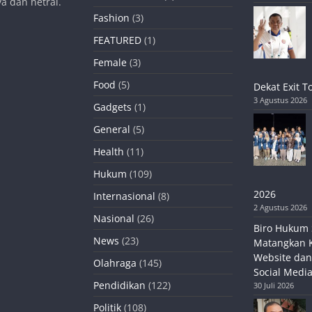
a dan netral.
Fashion
(3)
FEATURED
(1)
Female
(3)
Food
(5)
Dekat Exit T
3 Agustus 2026
Gadgets
(1)
General
(5)
Health
(11)
Hukum
(109)
2026
Internasional
(8)
2 Agustus 2026
Nasional
(26)
Biro Hukum 
News
(23)
Matangkan 
Website dan
Olahraga
(145)
Social Media
Pendidikan
(122)
30 Juli 2026
Politik
(108)