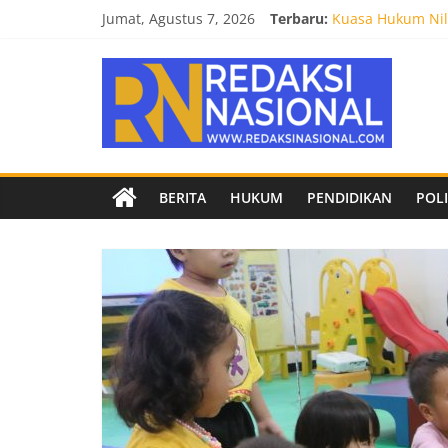
Skip
Jumat, Agustus 7, 2026
Terbaru:
Kuasa Hukum Nila
to
Burnout 2026 Sed
content
Redaksi
Kendal Tornado F
Empat Tim Fakult
Biro Hukum Setd
Nasional
Berita
BERITA
HUKUM
PENDIDIKAN
POLI
terpercaya
dan
netral