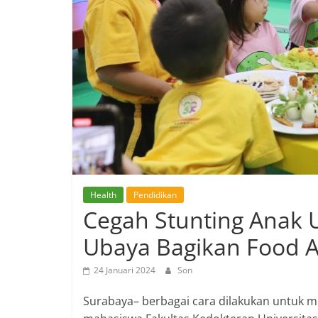
Health
Pendidikan
Cegah Stunting Anak U
Ubaya Bagikan Food A
24 Januari 2024
Son
Surabaya– berbagai cara dilakukan untuk me