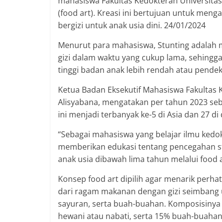
mahasiswa Fakultas Kedokteran Universita
(food art). Kreasi ini bertujuan untuk me
bergizi untuk anak usia dini. 24/01/2024
Menurut para mahasiswa, Stunting adalah 
gizi dalam waktu yang cukup lama, sehing
tinggi badan anak lebih rendah atau pendek 
Ketua Badan Eksekutif Mahasiswa Fakultas 
Alisyabana, mengatakan per tahun 2023 seb
ini menjadi terbanyak ke-5 di Asia dan 27 di
“Sebagai mahasiswa yang belajar ilmu kedo
memberikan edukasi tentang pencegahan stu
anak usia dibawah lima tahun melalui food
Konsep food art dipilih agar menarik perha
dari ragam makanan dengan gizi seimbang u
sayuran, serta buah-buahan. Komposisinya 
hewani atau nabati, serta 15% buah-buaha