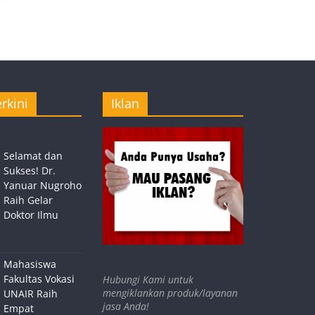
rkini
Iklan
Selamat dan
Sukses! Dr.
Yanuar Nugroho
Raih Gelar
Doktor Ilmu
Mahasiswa
Fakultas Vokasi
Hubungi Kami untuk
mengiklankan produk/layanan
UNAIR Raih
jasa Anda!
Empat