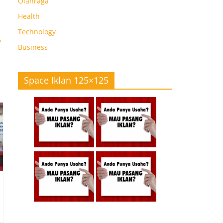
Olahraga
Health
Technology
→
Business
Space Iklan 125×125