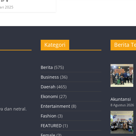
ari 2025
Kategori
Berita Te
Berita
(575)
Business
(36)
Daerah
(465)
Ekonomi
(27)
Akuntansi
8 Agustus 2026
Entertainment
(8)
a dan netral.
Fashion
(3)
FEATURED
(1)
Female
(3)