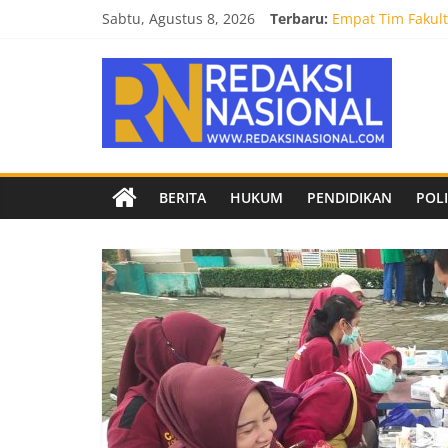
Skip
Sabtu, Agustus 8, 2026
Terbaru:
Empat Tim Fakult
to
Selamat dan Suks
content
Redaksi
Mahasiswa Fakult
Burnout 2026 Sed
Kendal Tornado F
Nasional
Berita
BERITA
HUKUM
PENDIDIKAN
POLI
terpercaya
dan
netral