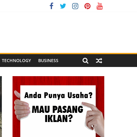
onesia XI 2026
g Meriah
 Pegandon
TECHNOLOGY
BUSINESS