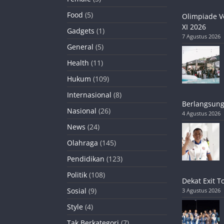
Food
(5)
Olimpiade V
XI 2026
Gadgets
(1)
7 Agustus 2026
General
(5)
Health
(11)
Hukum
(109)
Internasional
(8)
Berlangsung
Nasional
(26)
4 Agustus 2026
News
(24)
Olahraga
(145)
Pendidikan
(123)
Politik
(108)
Dekat Exit T
Sosial
(9)
3 Agustus 2026
Style
(4)
Tak Berkategori
(7)