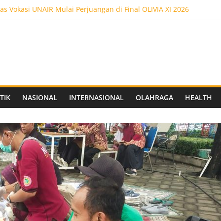
as Vokasi UNAIR Mulai Perjuangan di Final OLIVIA XI 2026
es! Dr. Yanuar Nugroho Raih Gelar Doktor Ilmu Akuntansi
as Vokasi UNAIR Raih Empat Penghargaan di Olimpiade Vokasi Ind
ot 5.000 Pengunjung, Festival Custom Culture di Solo Berlangsun
C Siapkan Stadion Berkapasitas 10 Ribu Penonton, Dekat Exit Tol
TIK
NASIONAL
INTERNASIONAL
OLAHRAGA
HEALTH