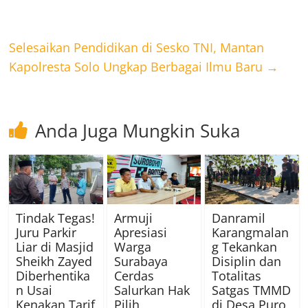
Selesaikan Pendidikan di Sesko TNI, Mantan
Kapolresta Solo Ungkap Berbagai Ilmu Baru
→
Anda Juga Mungkin Suka
Tindak Tegas!
Armuji
Danramil
Juru Parkir
Apresiasi
Karangmalan
Liar di Masjid
Warga
g Tekankan
Sheikh Zayed
Surabaya
Disiplin dan
Diberhentika
Cerdas
Totalitas
n Usai
Salurkan Hak
Satgas TMMD
Kenakan Tarif
Pilih
di Desa Puro