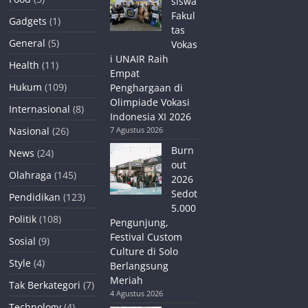
siswa
Fakul
Gadgets
(1)
tas
General
(5)
Vokas
i UNAIR Raih
Health
(11)
Empat
Hukum
(109)
Penghargaan di
Olimpiade Vokasi
Internasional
(8)
Indonesia XI 2026
Nasional
(26)
7 Agustus 2026
Burn
News
(24)
out
Olahraga
(145)
2026
Sedot
Pendidikan
(123)
5.000
Politik
(108)
Pengunjung,
Festival Custom
Sosial
(9)
Culture di Solo
Style
(4)
Berlangsung
Meriah
Tak Berkategori
(7)
4 Agustus 2026
Technology
(4)