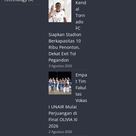
Kend
al
Torn
ado
FC
Siapkan Stadion
Berkapasitas 10
Ribu Penonton,
Dekat Exit Tol
Pegandon
3 Agustus 2026
Empa
t Tim
Fakul
tas
Vokas
i UNAIR Mulai
Perjuangan di
Final OLIVIA XI
2026
2 Agustus 2026