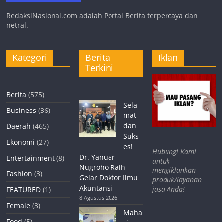
RedaksiNasional.com adalah Portal Berita terpercaya dan
netral.
Kategori
Berita
Iklan
Terkini
Berita
(575)
Sela
Business
(36)
mat
dan
Daerah
(465)
Suks
Ekonomi
(27)
es!
Hubungi Kami
Dr. Yanuar
Entertainment
(8)
untuk
Nugroho Raih
mengiklankan
Fashion
(3)
Gelar Doktor Ilmu
produk/layanan
Akuntansi
jasa Anda!
FEATURED
(1)
8 Agustus 2026
Female
(3)
Maha
Food
(5)