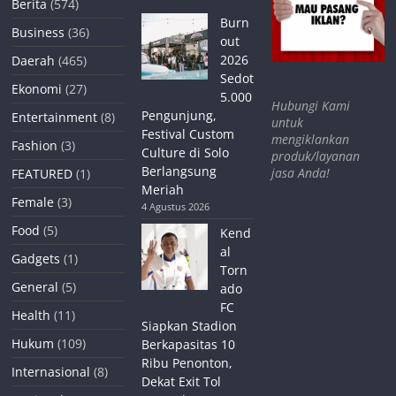
Berita
(574)
Burn
Business
(36)
out
2026
Daerah
(465)
Sedot
Ekonomi
(27)
5.000
Hubungi Kami
Pengunjung,
Entertainment
(8)
untuk
Festival Custom
mengiklankan
Fashion
(3)
Culture di Solo
produk/layanan
Berlangsung
jasa Anda!
FEATURED
(1)
Meriah
Female
(3)
4 Agustus 2026
Food
(5)
Kend
al
Gadgets
(1)
Torn
General
(5)
ado
FC
Health
(11)
Siapkan Stadion
Hukum
(109)
Berkapasitas 10
Ribu Penonton,
Internasional
(8)
Dekat Exit Tol