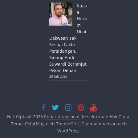
Kuas
a
Huku
m
Nilai
Dakwaan Tak
Sesuai Fakta
Persidangan,
Sidang Andi
Suwardi Berlanjut
Pekan Depan
29 Juli 2026
Hak Cipta © 2026
Redaksi Nasional
. Keseluruhan Hak Cipta.
Tema:
ColorMag
oleh ThemeGrill. Dipersembahkan oleh
WordPress
.