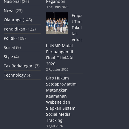
Nasional
(26)
Pegandon
3 Agustus 2026
News
(23)
Empa
Olahraga
(145)
t Tim
Fakul
Pendidikan
(122)
tas
Politik
(108)
Vokas
i UNAIR Mulai
Sosial
(9)
Perjuangan di
Style
(4)
Final OLIVIA XI
2026
Tak Berkategori
(7)
2 Agustus 2026
Technology
(4)
Biro Hukum
Setdaprov Jatim
Matangkan
Keamanan
Website dan
Siapkan Sistem
Social Media
Tracking
30 Juli 2026