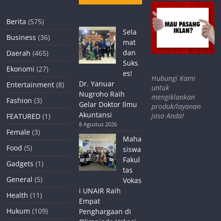
Berita
(575)
Sela
Business
(36)
mat
dan
Daerah
(465)
Suks
Ekonomi
(27)
es!
Hubungi Kami
Dr. Yanuar
Entertainment
(8)
untuk
Nugroho Raih
mengiklankan
Fashion
(3)
Gelar Doktor Ilmu
produk/layanan
Akuntansi
jasa Anda!
FEATURED
(1)
8 Agustus 2026
Female
(3)
Maha
Food
(5)
siswa
Fakul
Gadgets
(1)
tas
General
(5)
Vokas
i UNAIR Raih
Health
(11)
Empat
Hukum
(109)
Penghargaan di