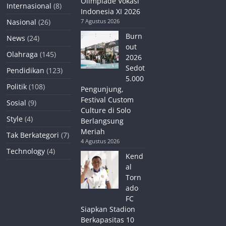
Olimpiade Vokasi
Internasional
(8)
Indonesia XI 2026
Nasional
(26)
7 Agustus 2026
Burn
News
(24)
out
Olahraga
(145)
2026
Sedot
Pendidikan
(123)
5.000
Politik
(108)
Pengunjung,
Festival Custom
Sosial
(9)
Culture di Solo
Style
(4)
Berlangsung
Meriah
Tak Berkategori
(7)
4 Agustus 2026
Technology
(4)
Kend
al
Torn
ado
FC
Siapkan Stadion
Berkapasitas 10