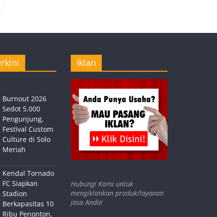
rkini
Iklan
Burnout 2026
Sedot 5.000
Pengunjung,
Festival Custom
Culture di Solo
 Meriah
Kendal Tornado
FC Siapkan
Hubungi Kami untuk
mengiklankan produk/layanan
Stadion
jasa Anda!
Berkapasitas 10
Ribu Penonton,