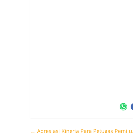
Harus Istikharah dulu dan memohon petun
Katno Hadi.
Terkait sosok pemimpin yang cocok untu
kedepan harus yang visioner.
“Kota Solo ini bukan kota industri ya. Kota
menggiatkan kegiatan perekonomian unt
Hal ini diperkuat, dengan adanya destinas
yang makin hari dikenal wisatawan dari 
“Jadi, bagaimana nantinya Solo ini bisa
ditawarkan tersebut. Bisa tersinergi den
untuk mendapatkan rezeki disana,” tutup 
←
Apresiasi Kinerja Para Petugas Pemil