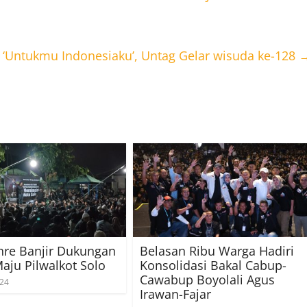
‘Untukmu Indonesiaku’, Untag Gelar wisuda ke-128
hre Banjir Dukungan
Belasan Ribu Warga Hadiri
aju Pilwalkot Solo
Konsolidasi Bakal Cabup-
Cawabup Boyolali Agus
024
Irawan-Fajar