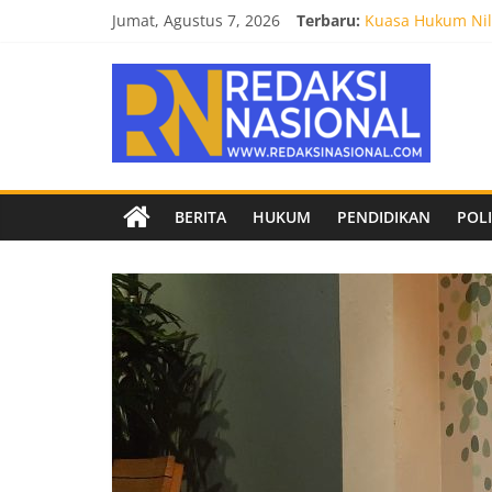
Skip
Jumat, Agustus 7, 2026
Terbaru:
Kuasa Hukum Nila
to
Burnout 2026 Sed
content
Redaksi
Kendal Tornado F
Empat Tim Fakult
Biro Hukum Setd
Nasional
Berita
BERITA
HUKUM
PENDIDIKAN
POLI
terpercaya
dan
netral