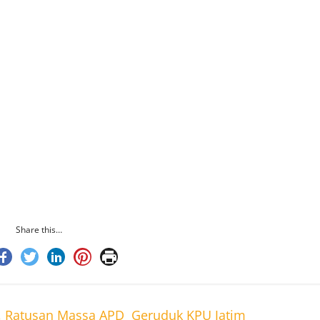
juk Allah SWT untuk menentukan pilihan terbaik,” urai
k Kota Solo, Katno Hadi mengaku pemimpin Kota Solo
 trading, kota pariwisata. Jadi, harus betul-betul
uk menambah PAD. Konsepnya kan begitu,” harapnya.
i wisata religi Masjid Zayed. Termasuk Solo Safari
luar Kota Bengawan.
 berkembang dengan berbagai daya tarik yang
gan baik, sehingga menjadi potensi bagi masyarakat
dia.
Share this…
u, Ratusan Massa APD Geruduk KPU Jatim