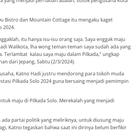
ma yang menjadi perhatian adalah, sosok pengusaha Kota
u Bistro dan Mountain Cottage itu mengaku kaget
o 2024.
nggaklah, itu hanya isu-isu orang saja. Saya enggak maju
jadi Walikota, lha wong teman-teman saya sudah ada yang
ya. Terlambat kalau saya maju dalam Pilkada,” ungkap
nan dari Jepang, Sabtu (2/3/2024).
ngusaha, Katno Hadi justru mendorong para tokoh muda
stasi Pilkada Solo 2024 guna bersaing menjadi pemimpin
tuk maju di Pilkada Solo. Merekalah yang menjadi
a partai politik yang meliriknya, untuk diusung maju
agi, Katno tegaskan bahwa saat ini dirinya belum berfikir