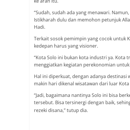
ke arah itu.
“Sudah, sudah ada yang menawari. Namun, 
Istikharah dulu dan memohon petunjuk Alla
Hadi.
Terkait sosok pemimpin yang cocok untuk 
kedepan harus yang visioner.
“Kota Solo ini bukan kota industri ya. Kota t
menggiatkan kegiatan perekonomian untuk
Hal ini diperkuat, dengan adanya destinasi w
makin hari dikenal wisatawan dari luar Ko
“Jadi, bagaimana nantinya Solo ini bisa be
tersebut. Bisa tersinergi dengan baik, seh
rezeki disana,” tutup dia.
SOLO – Jelang Pi
2024, sejumlah nama besar mulai muncul
perhatian adalah, sosok pengusaha Kota