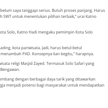
belum saya tanggapi serius. Butuh proses panjang. Harus
h SWT untuk menentukan pilihan terbaik,” urai Katno
Kota Solo, Katno Hadi mengaku pemimpin Kota Solo
rading, kota pariwisata. Jadi, harus betul-betul
 menambah PAD. Konsepnya kan begitu,” harapnya.
isata religi Masjid Zayed. Termasuk Solo Safari yang
ta Bengawan.
rkembang dengan berbagai daya tarik yang ditawarkan
ingga menjadi potensi bagi masyarakat untuk mendapatkan
lkada Solo yang akan berlangsung pada akhir tahun
 dalam radar seleksi. Salah satu nama yang menjadi
 Solo Katno Hadi.