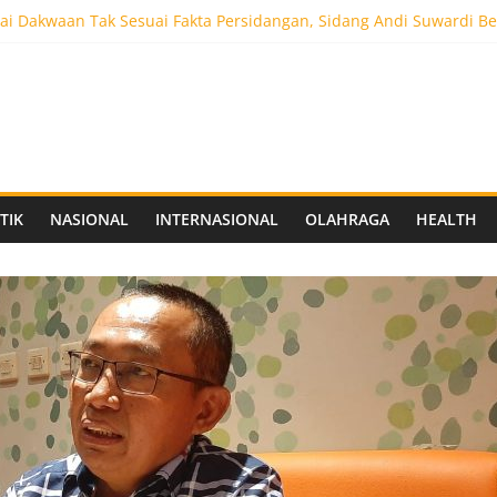
i Dakwaan Tak Sesuai Fakta Persidangan, Sidang Andi Suwardi Be
ot 5.000 Pengunjung, Festival Custom Culture di Solo Berlangsun
C Siapkan Stadion Berkapasitas 10 Ribu Penonton, Dekat Exit Tol
as Vokasi UNAIR Mulai Perjuangan di Final OLIVIA XI 2026
aprov Jatim Matangkan Keamanan Website dan Siapkan Sistem Soci
TIK
NASIONAL
INTERNASIONAL
OLAHRAGA
HEALTH