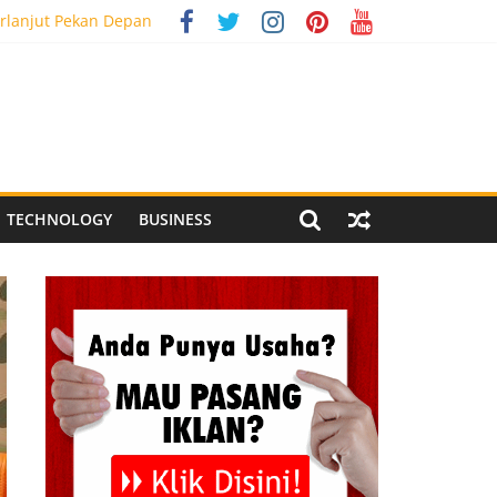
rlanjut Pekan Depan
g Meriah
 Pegandon
al Media Tracking
TECHNOLOGY
BUSINESS