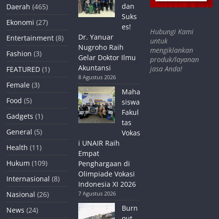
dan
Daerah
(465)
Suks
Ekonomi
(27)
es!
Hubungi Kami
Dr. Yanuar
Entertainment
(8)
untuk
Nugroho Raih
mengiklankan
Fashion
(3)
Gelar Doktor Ilmu
produk/layanan
Akuntansi
jasa Anda!
FEATURED
(1)
8 Agustus 2026
Female
(3)
Maha
Food
(5)
siswa
Fakul
Gadgets
(1)
tas
General
(5)
Vokas
i UNAIR Raih
Health
(11)
Empat
Hukum
(109)
Penghargaan di
Olimpiade Vokasi
Internasional
(8)
Indonesia XI 2026
Nasional
(26)
7 Agustus 2026
Burn
News
(24)
out