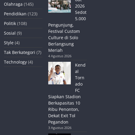
Olahraga
(145)
2026
Sedot
Pendidikan
(123)
5.000
Politik
(108)
Pengunjung,
Festival Custom
Sosial
(9)
Culture di Solo
Style
(4)
Berlangsung
Meriah
Tak Berkategori
(7)
4 Agustus 2026
Technology
(4)
Kend
al
Torn
ado
FC
Siapkan Stadion
Berkapasitas 10
Ribu Penonton,
Dekat Exit Tol
Pegandon
3 Agustus 2026