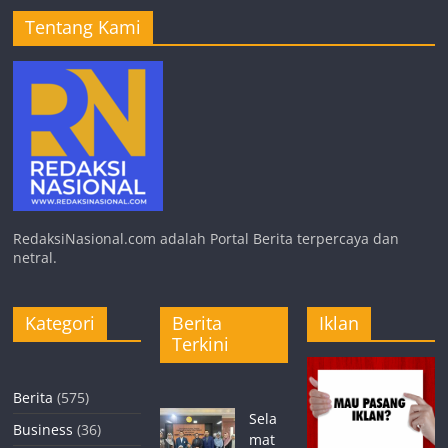
Tentang Kami
RedaksiNasional.com adalah Portal Berita terpercaya dan
netral.
Kategori
Berita
Iklan
Terkini
Berita
(575)
Sela
Business
(36)
mat