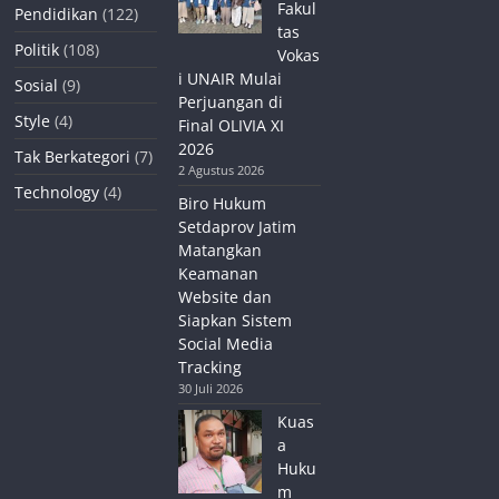
Fakul
Pendidikan
(122)
tas
Politik
(108)
Vokas
i UNAIR Mulai
Sosial
(9)
Perjuangan di
Style
(4)
Final OLIVIA XI
2026
Tak Berkategori
(7)
2 Agustus 2026
Technology
(4)
Biro Hukum
Setdaprov Jatim
Matangkan
Keamanan
Website dan
Siapkan Sistem
Social Media
Tracking
30 Juli 2026
Kuas
a
Huku
m