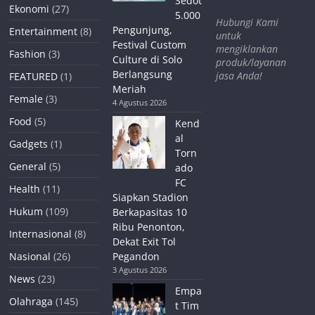
Sedot
Ekonomi
(27)
5.000
Hubungi Kami
Pengunjung,
Entertainment
(8)
untuk
Festival Custom
mengiklankan
Fashion
(3)
Culture di Solo
produk/layanan
Berlangsung
jasa Anda!
FEATURED
(1)
Meriah
Female
(3)
4 Agustus 2026
Food
(5)
Kend
al
Gadgets
(1)
Torn
General
(5)
ado
FC
Health
(11)
Siapkan Stadion
Hukum
(109)
Berkapasitas 10
Ribu Penonton,
Internasional
(8)
Dekat Exit Tol
Nasional
(26)
Pegandon
3 Agustus 2026
News
(23)
Empa
Olahraga
(145)
t Tim