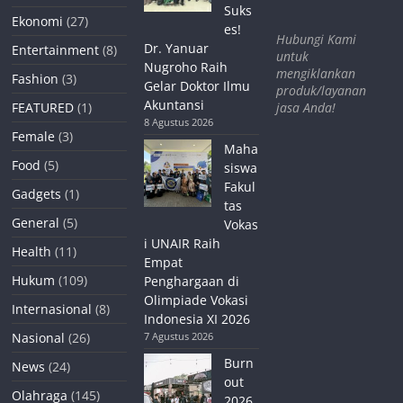
Suks
Ekonomi
(27)
es!
Hubungi Kami
Dr. Yanuar
Entertainment
(8)
untuk
Nugroho Raih
mengiklankan
Fashion
(3)
Gelar Doktor Ilmu
produk/layanan
Akuntansi
jasa Anda!
FEATURED
(1)
8 Agustus 2026
Female
(3)
Maha
Food
(5)
siswa
Fakul
Gadgets
(1)
tas
General
(5)
Vokas
i UNAIR Raih
Health
(11)
Empat
Hukum
(109)
Penghargaan di
Olimpiade Vokasi
Internasional
(8)
Indonesia XI 2026
Nasional
(26)
7 Agustus 2026
Burn
News
(24)
out
Olahraga
(145)
2026