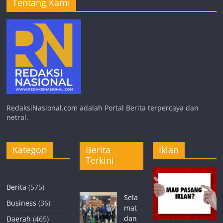
Tentang Kami
RedaksiNasional.com adalah Portal Berita terpercaya dan
netral.
Kategori
Berita
Iklan
Terkini
Berita
(575)
Sela
Business
(36)
mat
dan
Daerah
(465)