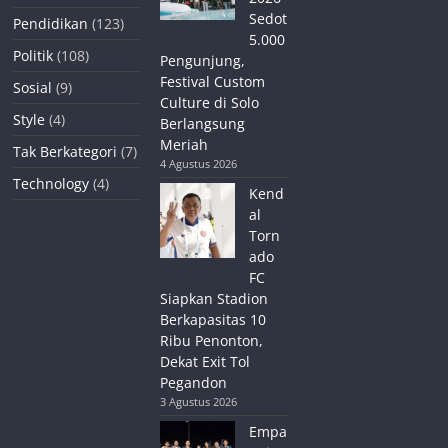
Sedot
Pendidikan
(123)
5.000
Politik
(108)
Pengunjung,
Festival Custom
Sosial
(9)
Culture di Solo
Style
(4)
Berlangsung
Meriah
Tak Berkategori
(7)
4 Agustus 2026
Technology
(4)
Kend
al
Torn
ado
FC
Siapkan Stadion
Berkapasitas 10
Ribu Penonton,
Dekat Exit Tol
Pegandon
3 Agustus 2026
Empa