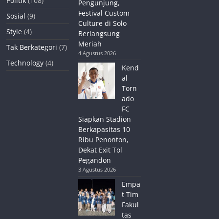
Politik
(108)
Pengunjung,
Festival Custom
Sosial
(9)
Culture di Solo
Style
(4)
Berlangsung
Meriah
Tak Berkategori
(7)
4 Agustus 2026
Technology
(4)
Kend
al
Torn
ado
FC
Siapkan Stadion
Berkapasitas 10
Ribu Penonton,
Dekat Exit Tol
Pegandon
3 Agustus 2026
Empa
t Tim
Fakul
tas