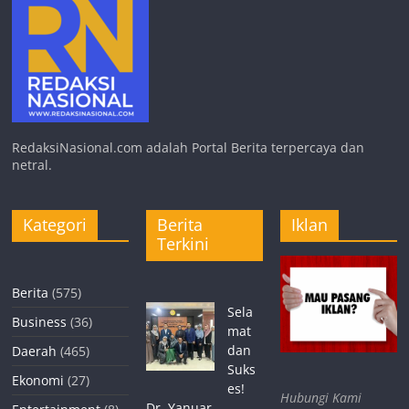
RedaksiNasional.com adalah Portal Berita terpercaya dan
netral.
Kategori
Berita
Iklan
Terkini
Berita
(575)
Sela
Business
(36)
mat
dan
Daerah
(465)
Suks
Ekonomi
(27)
es!
Hubungi Kami
Dr. Yanuar