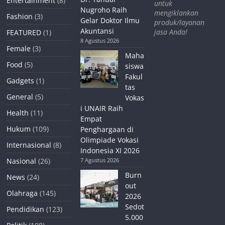
Entertainment
(8)
untuk
Nugroho Raih
mengiklankan
Fashion
(3)
Gelar Doktor Ilmu
produk/layanan
Akuntansi
jasa Anda!
FEATURED
(1)
8 Agustus 2026
Female
(3)
Maha
Food
(5)
siswa
Fakul
Gadgets
(1)
tas
General
(5)
Vokas
i UNAIR Raih
Health
(11)
Empat
Hukum
(109)
Penghargaan di
Olimpiade Vokasi
Internasional
(8)
Indonesia XI 2026
Nasional
(26)
7 Agustus 2026
Burn
News
(24)
out
Olahraga
(145)
2026
Sedot
Pendidikan
(123)
5.000