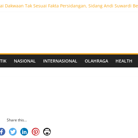
i Dakwaan Tak Sesuai Fakta Persidangan, Sidang Andi Suwardi Be
ot 5.000 Pengunjung, Festival Custom Culture di Solo Berlangsun
C Siapkan Stadion Berkapasitas 10 Ribu Penonton, Dekat Exit Tol
as Vokasi UNAIR Mulai Perjuangan di Final OLIVIA XI 2026
aprov Jatim Matangkan Keamanan Website dan Siapkan Sistem Soci
TIK
NASIONAL
INTERNASIONAL
OLAHRAGA
HEALTH
Share this…