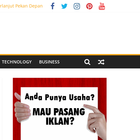
rlanjut Pekan Depan
g Meriah
 Pegandon
al Media Tracking
TECHNOLOGY
BUSINESS