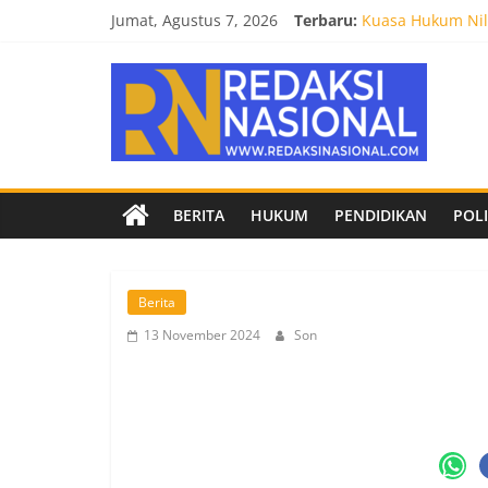
Skip
Jumat, Agustus 7, 2026
Terbaru:
Kuasa Hukum Nila
to
Burnout 2026 Sed
content
Redaksi
Kendal Tornado F
Empat Tim Fakult
Biro Hukum Setd
Nasional
Berita
BERITA
HUKUM
PENDIDIKAN
POLI
terpercaya
dan
netral
Berita
13 November 2024
Son