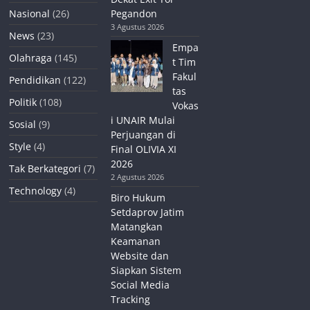
Nasional
(26)
Pegandon
3 Agustus 2026
News
(23)
Empa
Olahraga
(145)
t Tim
Fakul
Pendidikan
(122)
tas
Politik
(108)
Vokas
i UNAIR Mulai
Sosial
(9)
Perjuangan di
Style
(4)
Final OLIVIA XI
2026
Tak Berkategori
(7)
2 Agustus 2026
Technology
(4)
Biro Hukum
Setdaprov Jatim
Matangkan
Keamanan
Website dan
Siapkan Sistem
Social Media
Tracking