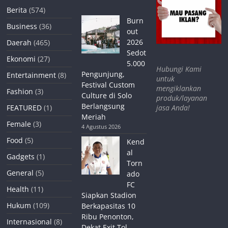
Berita
(574)
Burn
Business
(36)
out
2026
Daerah
(465)
Sedot
Ekonomi
(27)
5.000
Hubungi Kami
Pengunjung,
Entertainment
(8)
untuk
Festival Custom
mengiklankan
Fashion
(3)
Culture di Solo
produk/layanan
Berlangsung
jasa Anda!
FEATURED
(1)
Meriah
Female
(3)
4 Agustus 2026
Food
(5)
Kend
al
Gadgets
(1)
Torn
General
(5)
ado
FC
Health
(11)
Siapkan Stadion
Hukum
(109)
Berkapasitas 10
Ribu Penonton,
Internasional
(8)
Dekat Exit Tol