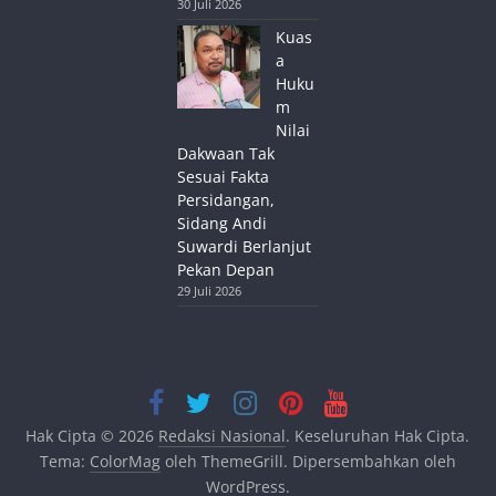
30 Juli 2026
Kuas
a
Huku
m
Nilai
Dakwaan Tak
Sesuai Fakta
Persidangan,
Sidang Andi
Suwardi Berlanjut
Pekan Depan
29 Juli 2026
Hak Cipta © 2026
Redaksi Nasional
. Keseluruhan Hak Cipta.
Tema:
ColorMag
oleh ThemeGrill. Dipersembahkan oleh
WordPress
.